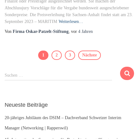
Finalist oder Preisträger ausgezeichnet werden. Sie machen der
Abschlussjury Vorschläge für die Vergabe bundesweit ausgeschriebener
Sonderpreise. Die Preisverleihung für Sachsen-Anhalt findet statt am 23.
September 2023 – MARITIM
Weiterlesen…
Von
Firma Oskar-Patzelt-Stiftung
, vor
4 Jahren
Beitragsnavigation
1
2
3
Nächste
S
Suchen …
u
c
h
e
Neueste Beiträge
n
n
20-jähriges Jubiläum des DSIM – Dachverband Schweizer Interim
a
c
Manager (Networking | Rapperswil)
h