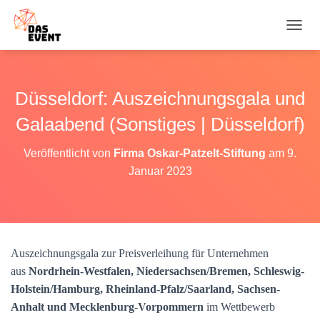
N
A
V
I
G
Düsseldorf: Auszeichnungsgala und
A
T
Galaabend (Sonstiges | Düsseldorf)
I
O
Veröffentlicht von
Firma Oskar-Patzelt-Stiftung
am
9.
N
Januar 2023
U
M
S
C
H
A
Auszeichnungsgala zur Preisverleihung für Unternehmen
L
T
aus
Nordrhein-Westfalen, Niedersachsen/Bremen, Schleswig-
E
Holstein/Hamburg, Rheinland-Pfalz/Saarland, Sachsen-
N
Anhalt und Mecklenburg-Vorpommern
im Wettbewerb