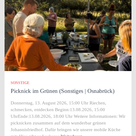
SONSTIGE
Picknick im Grünen (Sonstiges | Osnabrück)
Donnerstag, 13. August 2026, 15:00 Uhr Riechen,
schmecken, entdecken Beginn:13.08.2026, 15:00
UhrEnde:13.08.2026, 18:00 Uhr Weitere Informationen: Wir
picknicken zusammen auf dem wunderbar grünen
Johannisfriedhof. Dafür bringen wir unsere mobile Küche