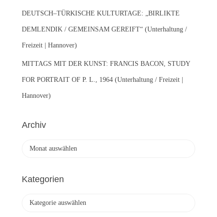
DEUTSCH–TÜRKISCHE KULTURTAGE: „BIRLIKTE
DEMLENDIK / GEMEINSAM GEREIFT“ (Unterhaltung /
Freizeit | Hannover)
MITTAGS MIT DER KUNST: FRANCIS BACON, STUDY
FOR PORTRAIT OF P. L., 1964 (Unterhaltung / Freizeit |
Hannover)
Archiv
A
r
c
h
Kategorien
i
v
K
a