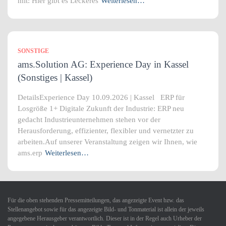
mit: Hier gibt es Leckeres
Weiterlesen…
SONSTIGE
ams.Solution AG: Experience Day in Kassel
(Sonstiges | Kassel)
DetailsExperience Day 10.09.2026 | Kassel ERP für
Losgröße 1+ Digitale Zukunft der Industrie: ERP neu
gedacht Industrieunternehmen stehen vor der
Herausforderung, effizienter, flexibler und vernetzter zu
arbeiten.Auf unserer Veranstaltung zeigen wir Ihnen, wie
ams.erp
Weiterlesen…
Für die oben stehenden Pressemitteilungen, das angezeigte Event bzw. das
Stellenangebot sowie für das angezeigte Bild- und Tonmaterial ist allein der jeweils
angegebene Herausgeber verantwortlich. Dieser ist in der Regel auch Urheber der