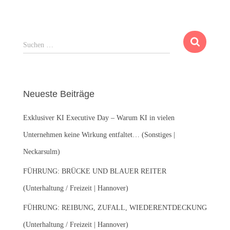
S
Suchen …
u
c
h
e
Neueste Beiträge
n
n
Exklusiver KI Executive Day – Warum KI in vielen
a
c
Unternehmen keine Wirkung entfaltet… (Sonstiges |
h
Neckarsulm)
:
FÜHRUNG: BRÜCKE UND BLAUER REITER
(Unterhaltung / Freizeit | Hannover)
FÜHRUNG: REIBUNG, ZUFALL, WIEDERENTDECKUNG
(Unterhaltung / Freizeit | Hannover)