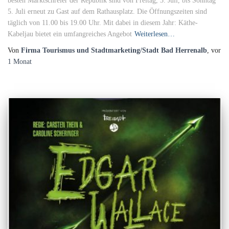
besten Marktschreier der Republik sind von Freitag, 3. Juli, bis Sonntag
5. Juli erneut zu Gast auf dem Rathausplatz. Die Öffnungszeiten sind
täglich von 11.00 bis 19.00 Uhr. Mit dabei in diesem Jahr: Käthe-
Kabeljau bietet ein umfangreiches Angebot
Weiterlesen…
Von
Firma Tourismus und Stadtmarketing/Stadt Bad Herrenalb
, vor
1 Monat