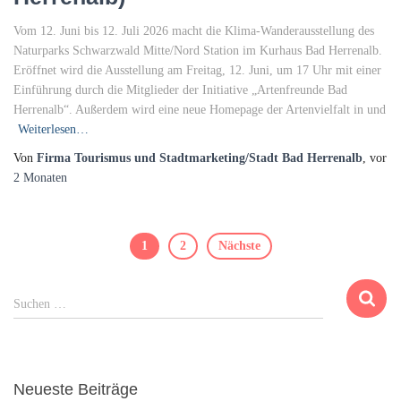
Vom 12. Juni bis 12. Juli 2026 macht die Klima-Wanderausstellung des
Naturparks Schwarzwald Mitte/Nord Station im Kurhaus Bad Herrenalb.
Eröffnet wird die Ausstellung am Freitag, 12. Juni, um 17 Uhr mit einer
Einführung durch die Mitglieder der Initiative „Artenfreunde Bad
Herrenalb“. Außerdem wird eine neue Homepage der Artenvielfalt in und
Weiterlesen…
Von
Firma Tourismus und Stadtmarketing/Stadt Bad Herrenalb
, vor
2 Monaten
Beitragsnavigation
1
2
Nächste
S
Suchen …
u
c
h
e
Neueste Beiträge
n