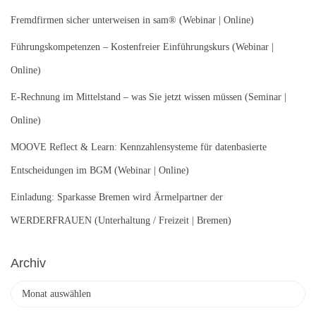
n
Fremdfirmen sicher unterweisen in sam® (Webinar | Online)
a
c
Führungskompetenzen – Kostenfreier Einführungskurs (Webinar |
h
Online)
:
E-Rechnung im Mittelstand – was Sie jetzt wissen müssen (Seminar |
Online)
MOOVE Reflect & Learn: Kennzahlensysteme für datenbasierte
Entscheidungen im BGM (Webinar | Online)
Einladung: Sparkasse Bremen wird Ärmelpartner der
WERDERFRAUEN (Unterhaltung / Freizeit | Bremen)
Archiv
A
r