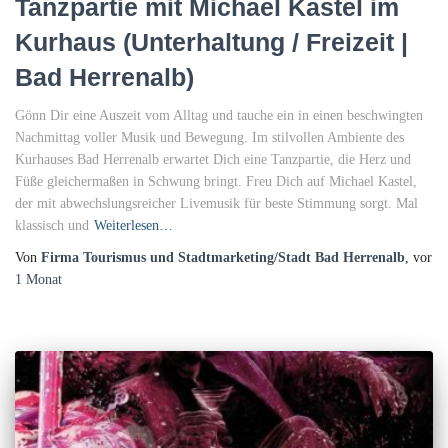
Tanzpartie mit Michael Kastel im
Kurhaus (Unterhaltung / Freizeit |
Bad Herrenalb)
Gönn Dir eine Auszeit vom Alltag und tauche ein in einen beschwingten
Nachmittag voller Musik und Bewegung. Im stilvollen Ambiente des
Kurhauses Bad Herrenalb erwartet Dich eine Tanzpartie, die Herz und
Füße gleichermaßen in Schwung bringt. Freu Dich auf Michael Kastel,
der mit abwechslungsreicher Livemusik für beste Stimmung sorgt. Mal
klassisch und
Weiterlesen…
Von
Firma Tourismus und Stadtmarketing/Stadt Bad Herrenalb
, vor
1 Monat