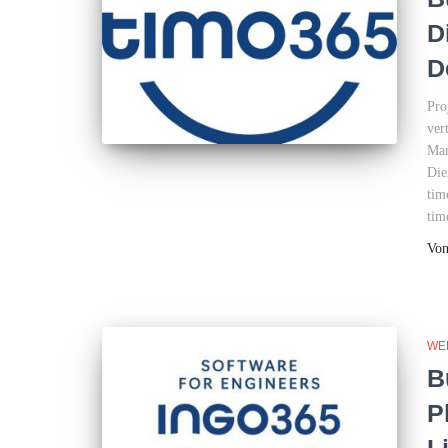
D
D
Pro
ver
Mar
Die
tim
tim
Vo
WE
B
P
L