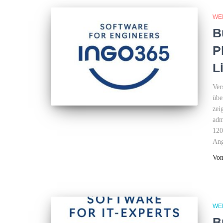
WE
B
P
L
Ver
übe
zei
adm
120
Ang
Vo
WE
B