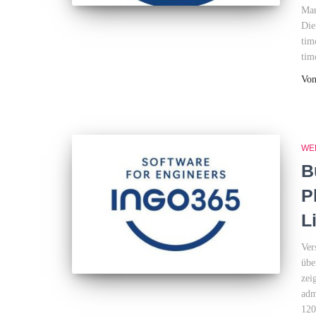
Mar
Die
tim
tim
Vo
WE
B
P
L
Ver
übe
zei
adm
120