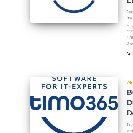
Ver
übe
zei
adm
120
Ang
Vo
WE
B
D
D
Pro
ver