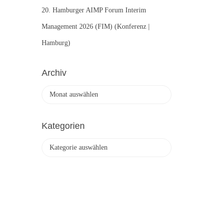
20. Hamburger AIMP Forum Interim
Management 2026 (FIM) (Konferenz |
Hamburg)
Archiv
A
r
c
h
Kategorien
i
K
v
a
t
e
g
o
r
i