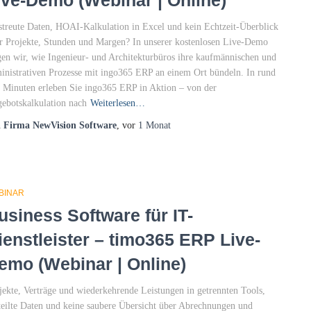
streute Daten, HOAI-Kalkulation in Excel und kein Echtzeit-Überblick
r Projekte, Stunden und Margen? In unserer kostenlosen Live-Demo
gen wir, wie Ingenieur- und Architekturbüros ihre kaufmännischen und
inistrativen Prozesse mit ingo365 ERP an einem Ort bündeln. In rund
 Minuten erleben Sie ingo365 ERP in Aktion – von der
ebotskalkulation nach
Weiterlesen…
n
Firma NewVision Software
, vor
1 Monat
BINAR
usiness Software für IT-
ienstleister – timo365 ERP Live-
emo (Webinar | Online)
jekte, Verträge und wiederkehrende Leistungen in getrennten Tools,
teilte Daten und keine saubere Übersicht über Abrechnungen und