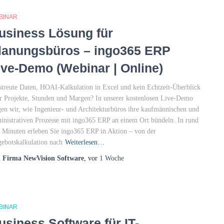
BINAR
usiness Lösung für
lanungsbüros – ingo365 ERP
ive-Demo (Webinar | Online)
streute Daten, HOAI-Kalkulation in Excel und kein Echtzeit-Überblick
r Projekte, Stunden und Margen? In unserer kostenlosen Live-Demo
gen wir, wie Ingenieur- und Architekturbüros ihre kaufmännischen und
inistrativen Prozesse mit ingo365 ERP an einem Ort bündeln. In rund
 Minuten erleben Sie ingo365 ERP in Aktion – von der
ebotskalkulation nach
Weiterlesen…
n
Firma NewVision Software
, vor
1 Woche
BINAR
usiness Software für IT-