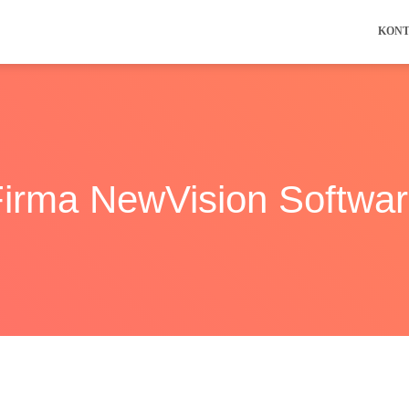
KON
irma NewVision Softwa