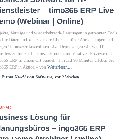
ienstleister – timo365 ERP Live-
emo (Webinar | Online)
jekte, Verträge und wiederkehrende Leistungen in getrennten Tools,
teilte Daten und keine saubere Übersicht über Abrechnungen und
gen? In unserer kostenlosen Live-Demo zeigen wir, wie IT-
nstleister ihre kaufmännischen und administrativen Prozesse mit
o365 ERP an einem Ort bündeln. In rund 90 Minuten erleben Sie
o365 ERP in Aktion – von
Weiterlesen…
n
Firma NewVision Software
, vor
2 Wochen
BINAR
usiness Lösung für
lanungsbüros – ingo365 ERP
ive-Demo (Webinar | Online)