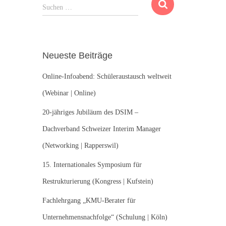
S
Suchen …
u
c
h
e
Neueste Beiträge
n
n
Online-Infoabend: Schüleraustausch weltweit
a
c
(Webinar | Online)
h
20-jähriges Jubiläum des DSIM –
:
Dachverband Schweizer Interim Manager
(Networking | Rapperswil)
15. Internationales Symposium für
Restrukturierung (Kongress | Kufstein)
Fachlehrgang „KMU-Berater für
Unternehmensnachfolge“ (Schulung | Köln)