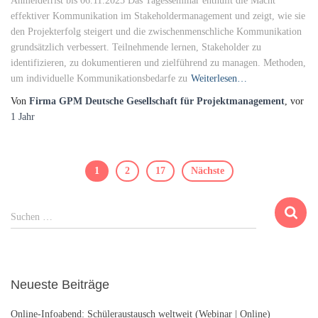
Anmeldefrist bis 06.11.2025 Das Tagesseminar enthüllt die Macht
effektiver Kommunikation im Stakeholdermanagement und zeigt, wie sie
den Projekterfolg steigert und die zwischenmenschliche Kommunikation
grundsätzlich verbessert. Teilnehmende lernen, Stakeholder zu
identifizieren, zu dokumentieren und zielführend zu managen. Methoden,
um individuelle Kommunikationsbedarfe zu
Weiterlesen…
Von
Firma GPM Deutsche Gesellschaft für Projektmanagement
, vor
1 Jahr
Beitragsnavigation
1
2
17
Nächste
S
Suchen …
u
c
h
e
Neueste Beiträge
n
n
Online-Infoabend: Schüleraustausch weltweit (Webinar | Online)