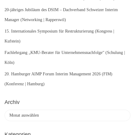
a
c
20-jähriges Jubiläum des DSIM – Dachverband Schweizer Interim
h
Manager (Networking | Rapperswil)
:
15. Internationales Symposium für Restrukturierung (Kongress |
Kufstein)
Fachlehrgang „KMU-Berater für Unternehmensnachfolge“ (Schulung |
Köln)
20. Hamburger AIMP Forum Interim Management 2026 (FIM)
(Konferenz | Hamburg)
Archiv
A
r
c
h
Kategorien