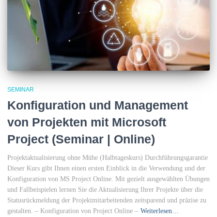
SEMINAR
Konfiguration und Management
von Projekten mit Microsoft
Project (Seminar | Online)
Projektaktualisierung ohne Mühe (Halbtageskurs) Durchführungsgarantie
Dieser Kurs gibt Ihnen einen ersten Einblick in die Verwendung und der
Konfiguration von MS Project Online. Mit gezielt ausgewählten Übungen
und Fallbeispielen lernen Sie die Aktualisierung Ihrer Projekte über die
Statusrückmeldung der Projektmitarbeitenden zeitsparend und präzise zu
gestalten. – Konfiguration von Project Online –
Weiterlesen…