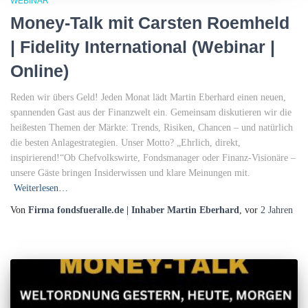
WEBINAR
Money-Talk mit Carsten Roemheld
| Fidelity International (Webinar |
Online)
Reden wir übers Geld! Jeden Monat lädt Martin Eberhard einen neuen,
spannenden Gast aus der Finanzwelt ein. Gemeinsam diskutieren wir die
heißesten Themen der Märkte: Trends, Risiken, Chancen – und natürlich
die besten Anlagestrategien. Unser Motto? „Ehrlich, direkt,
inspirierend!“Ob Chefvolkswirte, Fondsmanager oder Finanz-Visionäre –
unsere Gäste bringen Insiderwissen und klare Meinungen mit.
Weiterlesen…
Von
Firma fondsfueralle.de | Inhaber Martin Eberhard
, vor
2 Jahren