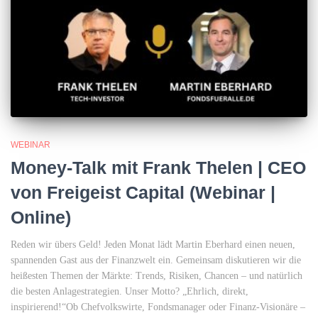
WEBINAR
Money-Talk mit Frank Thelen | CEO
von Freigeist Capital (Webinar |
Online)
Reden wir übers Geld! Jeden Monat lädt Martin Eberhard einen neuen,
spannenden Gast aus der Finanzwelt ein. Gemeinsam diskutieren wir die
heißesten Themen der Märkte: Trends, Risiken, Chancen – und natürlich
die besten Anlagestrategien. Unser Motto? „Ehrlich, direkt,
inspirierend!“Ob Chefvolkswirte, Fondsmanager oder Finanz-Visionäre –