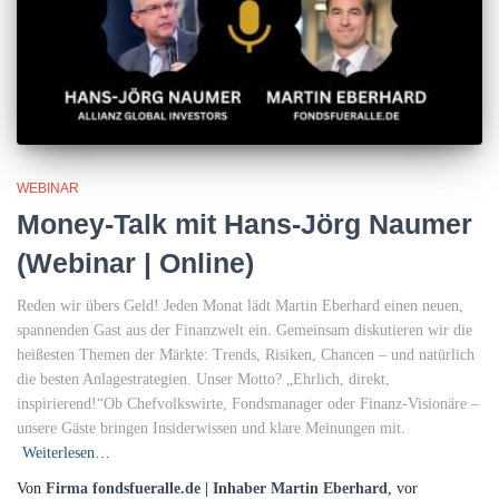
WEBINAR
Money-Talk mit Hans-Jörg Naumer
(Webinar | Online)
Reden wir übers Geld! Jeden Monat lädt Martin Eberhard einen neuen,
spannenden Gast aus der Finanzwelt ein. Gemeinsam diskutieren wir die
heißesten Themen der Märkte: Trends, Risiken, Chancen – und natürlich
die besten Anlagestrategien. Unser Motto? „Ehrlich, direkt,
inspirierend!“Ob Chefvolkswirte, Fondsmanager oder Finanz-Visionäre –
unsere Gäste bringen Insiderwissen und klare Meinungen mit.
Weiterlesen…
Von
Firma fondsfueralle.de | Inhaber Martin Eberhard
, vor