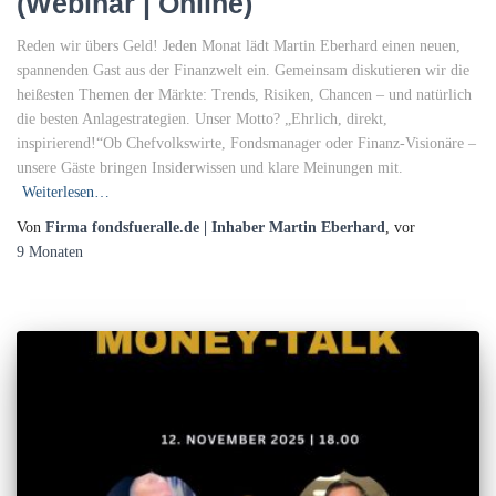
(Webinar | Online)
Reden wir übers Geld! Jeden Monat lädt Martin Eberhard einen neuen,
spannenden Gast aus der Finanzwelt ein. Gemeinsam diskutieren wir die
heißesten Themen der Märkte: Trends, Risiken, Chancen – und natürlich
die besten Anlagestrategien. Unser Motto? „Ehrlich, direkt,
inspirierend!“Ob Chefvolkswirte, Fondsmanager oder Finanz-Visionäre –
unsere Gäste bringen Insiderwissen und klare Meinungen mit.
Weiterlesen…
Von
Firma fondsfueralle.de | Inhaber Martin Eberhard
, vor
9 Monaten