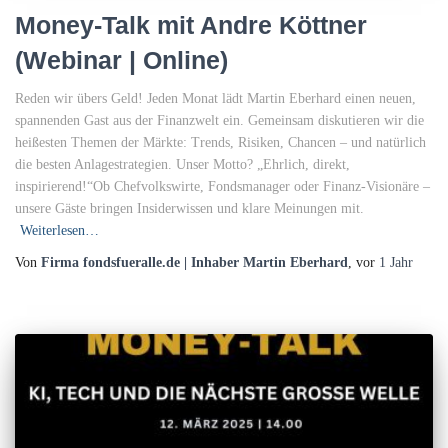
Money-Talk mit Andre Köttner
(Webinar | Online)
Reden wir übers Geld! Jeden Monat lädt Martin Eberhard einen neuen,
spannenden Gast aus der Finanzwelt ein. Gemeinsam diskutieren wir die
heißesten Themen der Märkte: Trends, Risiken, Chancen – und natürlich
die besten Anlagestrategien. Unser Motto? „Ehrlich, direkt,
inspirierend!“Ob Chefvolkswirte, Fondsmanager oder Finanz-Visionäre –
unsere Gäste bringen Insiderwissen und klare Meinungen mit.
Weiterlesen…
Von
Firma fondsfueralle.de | Inhaber Martin Eberhard
, vor
1 Jahr