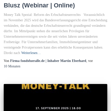
Blusz (Webinar | Online)
Money Talk Spezial: Reform des Erbschaftsteuerrechts Voraussichtlich
im November 2025 wird das Bundesverfassungsgericht eine Entscheidung
verkünden, die das deutsche Erbschaftsteuerrecht grundlegend verändern
dürfte. Im Mittelpunkt stehen die steuerlichen Privilegien für
Unternehmensvermögen sowie die seit vielen Jahren unveränderten
Freibeträge. Für Unternehmerfamilien, Immobilieneigentümer und
vermögende Privatpersonen kann dies erhebliche Konsequenzen haben.
Direkt nach
Weiterlesen…
Von
Firma fondsfueralle.de | Inhaber Martin Eberhard
, vor
10 Monaten