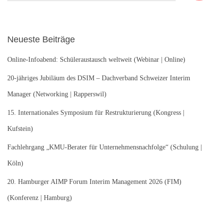
c
h
e
Neueste Beiträge
n
n
Online-Infoabend: Schüleraustausch weltweit (Webinar | Online)
a
c
20-jähriges Jubiläum des DSIM – Dachverband Schweizer Interim
h
Manager (Networking | Rapperswil)
:
15. Internationales Symposium für Restrukturierung (Kongress |
Kufstein)
Fachlehrgang „KMU-Berater für Unternehmensnachfolge“ (Schulung |
Köln)
20. Hamburger AIMP Forum Interim Management 2026 (FIM)
(Konferenz | Hamburg)