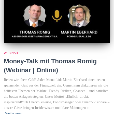
WEBINAR
Money-Talk mit Thomas Romig
(Webinar | Online)
Reden wir übers Geld! Jeden Monat lädt Martin Eberhard einen neuen,
spannenden Gast aus der Finanzwelt ein. Gemeinsam diskutieren wir die
heißesten Themen der Märkte: Trends, Risiken, Chancen – und natürlich
die besten Anlagestrategien. Unser Motto? „Ehrlich, direkt,
inspirierend!“Ob Chefvolkswirte, Fondsmanager oder Finanz-Visionäre –
unsere Gäste bringen Insiderwissen und klare Meinungen mit.
Weiterlesen…