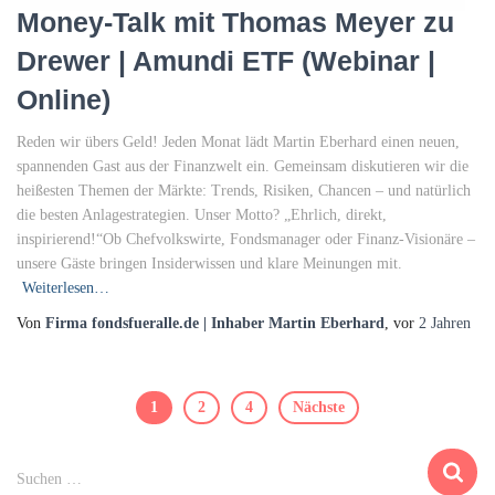
Money-Talk mit Thomas Meyer zu
Drewer | Amundi ETF (Webinar |
Online)
Reden wir übers Geld! Jeden Monat lädt Martin Eberhard einen neuen,
spannenden Gast aus der Finanzwelt ein. Gemeinsam diskutieren wir die
heißesten Themen der Märkte: Trends, Risiken, Chancen – und natürlich
die besten Anlagestrategien. Unser Motto? „Ehrlich, direkt,
inspirierend!“Ob Chefvolkswirte, Fondsmanager oder Finanz-Visionäre –
unsere Gäste bringen Insiderwissen und klare Meinungen mit.
Weiterlesen…
Von
Firma fondsfueralle.de | Inhaber Martin Eberhard
, vor
2 Jahren
Beitragsnavigation
1
2
4
Nächste
S
Suchen …
u