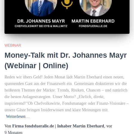
WEBINAR
Money-Talk mit Dr. Johannes Mayr
(Webinar | Online)
Reden wir übers Geld! Jeden Monat lädt Martin Eberhard einen neuen,
spannenden Gast aus der Finanzwelt ein. Gemeinsam diskutieren wir die
heißesten Themen der Märkte: Trends, Risiken, Chancen – und natürlich
die besten Anlagestrategien. Unser Motto? „Ehrlich, direkt,
inspirierend!“Ob Chefvolkswirte, Fondsmanager oder Finanz-Visionäre –
unsere Gäste bringen Insiderwissen und klare Meinungen mit.
Weiterlesen…
Von
Firma fondsfueralle.de | Inhaber Martin Eberhard
, vor
9 Monaten