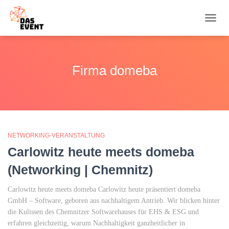
NAVI
UMSC
Firma domeba
NETWORKING-VERANSTALTUNG
Carlowitz heute meets domeba
(Networking | Chemnitz)
Carlowitz heute meets domeba Carlowitz heute präsentiert domeba
GmbH – Software, geboren aus nachhaltigem Antrieb. Wir blicken hinter
die Kulissen des Chemnitzer Softwarehauses für EHS & ESG und
erfahren gleichzeitig, warum Nachhaltigkeit ganzheitlicher in