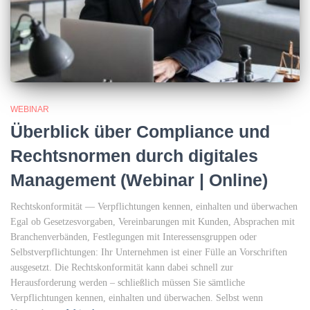
WEBINAR
Überblick über Compliance und
Rechtsnormen durch digitales
Management (Webinar | Online)
Rechtskonformität — Verpflichtungen kennen, einhalten und überwachen
Egal ob Gesetzesvorgaben, Vereinbarungen mit Kunden, Absprachen mit
Branchenverbänden, Festlegungen mit Interessensgruppen oder
Selbstverpflichtungen: Ihr Unternehmen ist einer Fülle an Vorschriften
ausgesetzt. Die Rechtskonformität kann dabei schnell zur
Herausforderung werden – schließlich müssen Sie sämtliche
Verpflichtungen kennen, einhalten und überwachen. Selbst wenn