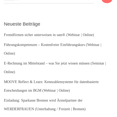
u
c
h
e
Neueste Beiträge
n
n
Fremdfirmen sicher unterweisen in sam® (Webinar | Online)
a
c
Führungskompetenzen – Kostenfreier Einführungskurs (Webinar |
h
Online)
:
E-Rechnung im Mittelstand – was Sie jetzt wissen müssen (Seminar |
Online)
MOOVE Reflect & Learn: Kennzahlensysteme für datenbasierte
Entscheidungen im BGM (Webinar | Online)
Einladung: Sparkasse Bremen wird Ärmelpartner der
WERDERFRAUEN (Unterhaltung / Freizeit | Bremen)