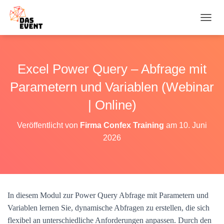
N
A
V
I
G
Excel Power Query – Abfrage mit
A
T
Parametern und Variablen (Webinar
I
O
| Online)
N
U
Veröffentlicht von
Firma Confex Training
am
10. Juni
M
2026
S
C
H
A
L
T
In diesem Modul zur Power Query Abfrage mit Parametern und
E
N
Variablen lernen Sie, dynamische Abfragen zu erstellen, die sich
flexibel an unterschiedliche Anforderungen anpassen. Durch den