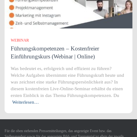
WEBINAR
Führungskompetenzen – Kostenfreier
Einführungskurs (Webinar | Online)
Was bedeutet es, erfolgreich und effizient zu führen?
Welche Aufgaben übernimmt eine Führungskraft heute und
was zeichnet eine starke Führungspersönlichkeit aus? In
diesem kostenfreien Live-Online-Seminar erhältst du einen
ersten Einblick in das Thema Führungskompetenzen. Du
Weiterlesen…
Für die oben stehenden Pressemitteilungen, das angezeigte Event bzw. das
Stellenangebot sowie für das angezeigte Bild- und Tonmaterial ist allein der jeweils