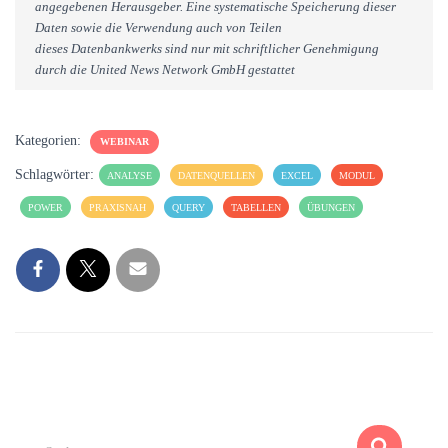
angegebenen Herausgeber. Eine systematische Speicherung dieser
Daten sowie die Verwendung auch von Teilen
dieses Datenbankwerks sind nur mit schriftlicher Genehmigung
durch die United News Network GmbH gestattet
Kategorien:
WEBINAR
Schlagwörter:
ANALYSE
DATENQUELLEN
EXCEL
MODUL
POWER
PRAXISNAH
QUERY
TABELLEN
ÜBUNGEN
S