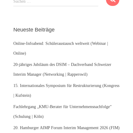
Suchen …
u
c
h
e
Neueste Beiträge
n
n
Online-Infoabend: Schüleraustausch weltweit (Webinar |
a
c
Online)
h
:
20-jähriges Jubiläum des DSIM – Dachverband Schweizer
Interim Manager (Networking | Rapperswil)
15. Internationales Symposium für Restrukturierung (Kongress
| Kufstein)
Fachlehrgang „KMU-Berater für Unternehmensnachfolge“
(Schulung | Köln)
20. Hamburger AIMP Forum Interim Management 2026 (FIM)