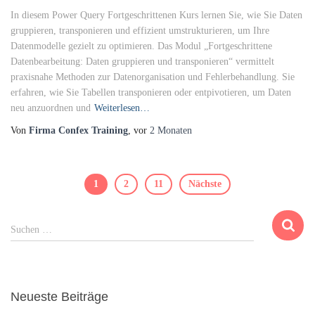
In diesem Power Query Fortgeschrittenen Kurs lernen Sie, wie Sie Daten
gruppieren, transponieren und effizient umstrukturieren, um Ihre
Datenmodelle gezielt zu optimieren. Das Modul „Fortgeschrittene
Datenbearbeitung: Daten gruppieren und transponieren“ vermittelt
praxisnahe Methoden zur Datenorganisation und Fehlerbehandlung. Sie
erfahren, wie Sie Tabellen transponieren oder entpivotieren, um Daten
neu anzuordnen und
Weiterlesen…
Von
Firma Confex Training
, vor
2 Monaten
Beitragsnavigation
1
2
11
Nächste
S
Suchen …
u
c
h
e
Neueste Beiträge
n