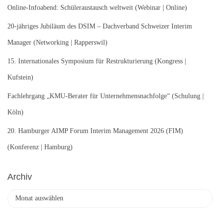
n
Online-Infoabend: Schüleraustausch weltweit (Webinar | Online)
a
c
20-jähriges Jubiläum des DSIM – Dachverband Schweizer Interim
h
Manager (Networking | Rapperswil)
:
15. Internationales Symposium für Restrukturierung (Kongress |
Kufstein)
Fachlehrgang „KMU-Berater für Unternehmensnachfolge“ (Schulung |
Köln)
20. Hamburger AIMP Forum Interim Management 2026 (FIM)
(Konferenz | Hamburg)
Archiv
A
r
c