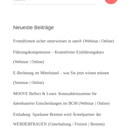
u
c
h
e
Neueste Beiträge
n
n
Fremdfirmen sicher unterweisen in sam® (Webinar | Online)
a
c
Führungskompetenzen – Kostenfreier Einführungskurs
h
:
(Webinar | Online)
E-Rechnung im Mittelstand – was Sie jetzt wissen müssen
(Seminar | Online)
MOOVE Reflect & Learn: Kennzahlensysteme für
datenbasierte Entscheidungen im BGM (Webinar | Online)
Einladung: Sparkasse Bremen wird Ärmelpartner der
WERDERFRAUEN (Unterhaltung / Freizeit | Bremen)