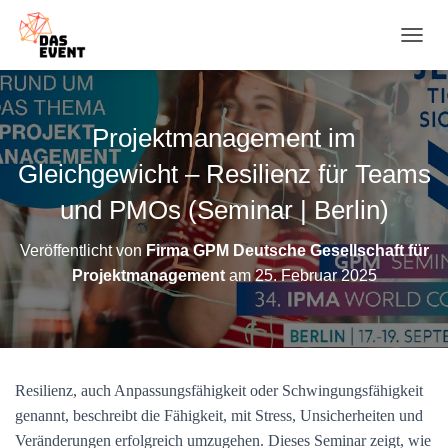
N
A
V
I
G
Projektmanagement im
A
T
Gleichgewicht – Resilienz für Teams
I
O
und PMOs (Seminar | Berlin)
N
U
Veröffentlicht von
Firma GPM Deutsche Gesellschaft für
M
Projektmanagement
am
25. Februar 2025
S
C
H
A
L
T
Resilienz, auch Anpassungsfähigkeit oder Schwingungsfähigkeit
E
N
genannt, beschreibt die Fähigkeit, mit Stress, Unsicherheiten und
Veränderungen erfolgreich umzugehen. Dieses Seminar zeigt, wie