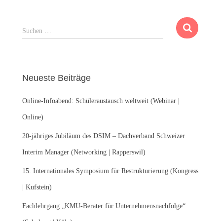
S
Suchen …
u
c
h
e
Neueste Beiträge
n
n
Online-Infoabend: Schüleraustausch weltweit (Webinar |
a
c
Online)
h
:
20-jähriges Jubiläum des DSIM – Dachverband Schweizer
Interim Manager (Networking | Rapperswil)
15. Internationales Symposium für Restrukturierung (Kongress
| Kufstein)
Fachlehrgang „KMU-Berater für Unternehmensnachfolge“