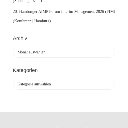
(Schulung | Köln)
20. Hamburger AIMP Forum Interim Management 2026 (FIM)
(Konferenz | Hamburg)
Archiv
A
r
c
h
Kategorien
i
v
K
a
t
e
g
o
r
i