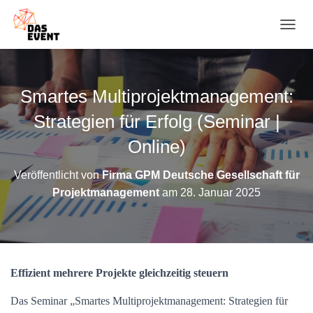
N
A
V
I
G
Smartes Multiprojektmanagement:
A
T
Strategien für Erfolg (Seminar |
I
O
Online)
N
U
Veröffentlicht von
Firma GPM Deutsche Gesellschaft für
M
Projektmanagement
am
28. Januar 2025
S
C
H
A
L
T
Effizient mehrere Projekte gleichzeitig steuern
E
N
Das Seminar „Smartes Multiprojektmanagement: Strategien für