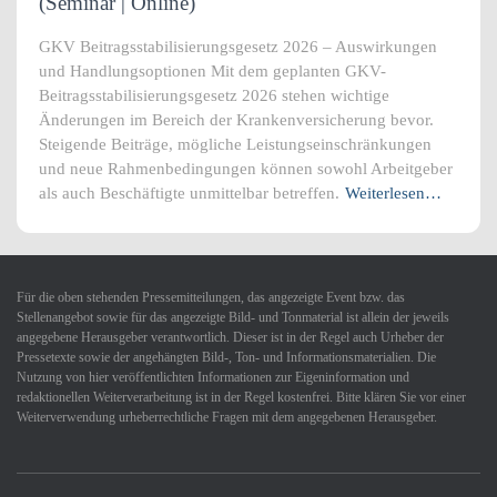
(Seminar | Online)
GKV Beitragsstabilisierungsgesetz 2026 – Auswirkungen
und Handlungsoptionen Mit dem geplanten GKV-
Beitragsstabilisierungsgesetz 2026 stehen wichtige
Änderungen im Bereich der Krankenversicherung bevor.
Steigende Beiträge, mögliche Leistungseinschränkungen
und neue Rahmenbedingungen können sowohl Arbeitgeber
als auch Beschäftigte unmittelbar betreffen.
Weiterlesen…
Für die oben stehenden Pressemitteilungen, das angezeigte Event bzw. das
Stellenangebot sowie für das angezeigte Bild- und Tonmaterial ist allein der jeweils
angegebene Herausgeber verantwortlich. Dieser ist in der Regel auch Urheber der
Pressetexte sowie der angehängten Bild-, Ton- und Informationsmaterialien. Die
Nutzung von hier veröffentlichten Informationen zur Eigeninformation und
redaktionellen Weiterverarbeitung ist in der Regel kostenfrei. Bitte klären Sie vor einer
Weiterverwendung urheberrechtliche Fragen mit dem angegebenen Herausgeber.