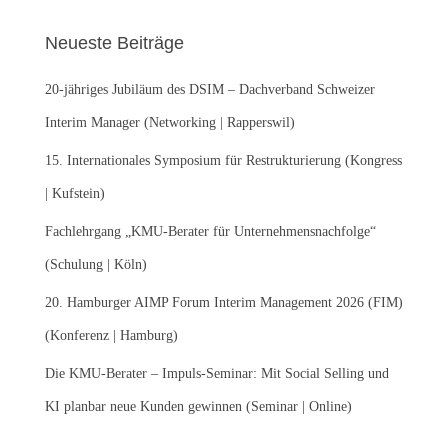
h
e
Neueste Beiträge
n
n
20-jähriges Jubiläum des DSIM – Dachverband Schweizer
a
c
Interim Manager (Networking | Rapperswil)
h
:
15. Internationales Symposium für Restrukturierung (Kongress
| Kufstein)
Fachlehrgang „KMU-Berater für Unternehmensnachfolge“
(Schulung | Köln)
20. Hamburger AIMP Forum Interim Management 2026 (FIM)
(Konferenz | Hamburg)
Die KMU-Berater – Impuls-Seminar: Mit Social Selling und
KI planbar neue Kunden gewinnen (Seminar | Online)