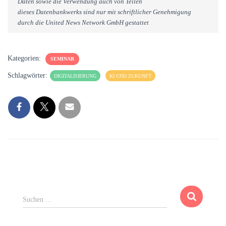
Daten sowie die Verwendung auch von Teilen
dieses Datenbankwerks sind nur mit schriftlicher Genehmigung
durch die United News Network GmbH gestattet
Kategorien:
SEMINAR
Schlagwörter:
DIGITALISIERUNG
KI UND ZUKUNFT
S
Suchen …
u
c