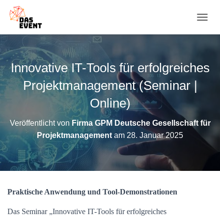
N
A
V
I
G
Innovative IT-Tools für erfolgreiches
A
T
Projektmanagement (Seminar |
I
O
Online)
N
U
Veröffentlicht von
Firma GPM Deutsche Gesellschaft für
M
Projektmanagement
am
28. Januar 2025
S
C
H
A
L
T
Praktische Anwendung und Tool-Demonstrationen
E
N
Das Seminar „Innovative IT-Tools für erfolgreiches