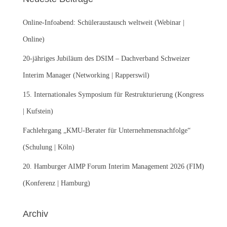
n
n
Online-Infoabend: Schüleraustausch weltweit (Webinar |
a
c
Online)
h
:
20-jähriges Jubiläum des DSIM – Dachverband Schweizer
Interim Manager (Networking | Rapperswil)
15. Internationales Symposium für Restrukturierung (Kongress
| Kufstein)
Fachlehrgang „KMU-Berater für Unternehmensnachfolge“
(Schulung | Köln)
20. Hamburger AIMP Forum Interim Management 2026 (FIM)
(Konferenz | Hamburg)
Archiv