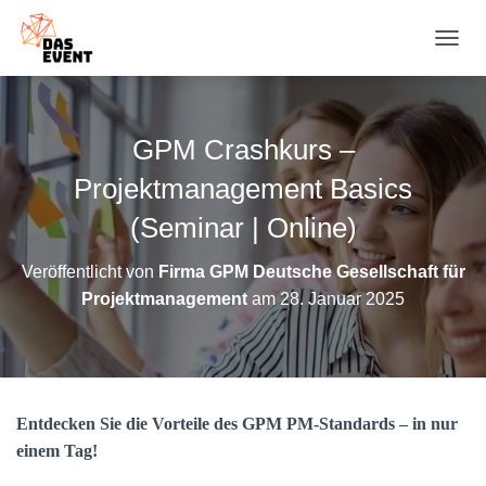
N
A
V
I
G
GPM Crashkurs –
A
T
Projektmanagement Basics
I
O
(Seminar | Online)
N
U
Veröffentlicht von
Firma GPM Deutsche Gesellschaft für
M
Projektmanagement
am
28. Januar 2025
S
C
H
A
L
T
Entdecken Sie die Vorteile des GPM PM-Standards – in nur
E
N
einem Tag!