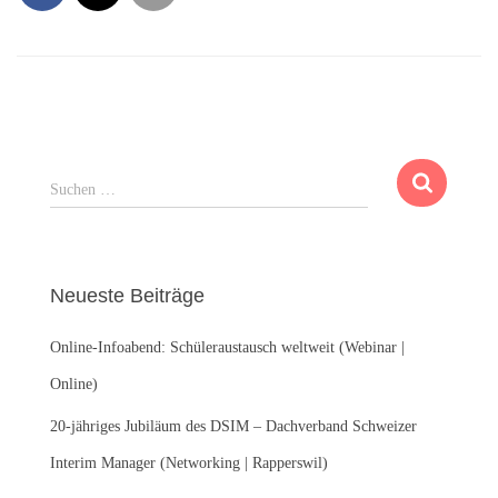
S
Suchen …
u
c
h
e
Neueste Beiträge
n
n
Online-Infoabend: Schüleraustausch weltweit (Webinar |
a
c
Online)
h
:
20-jähriges Jubiläum des DSIM – Dachverband Schweizer
Interim Manager (Networking | Rapperswil)