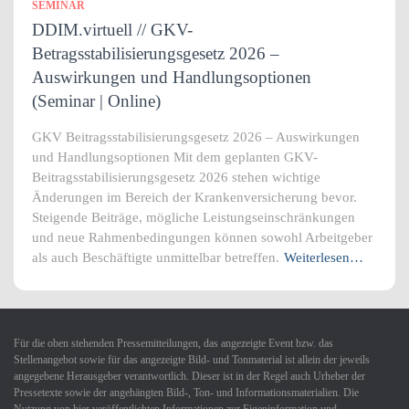
SEMINAR
DDIM.virtuell // GKV-
Betragsstabilisierungsgesetz 2026 –
Auswirkungen und Handlungsoptionen
(Seminar | Online)
GKV Beitragsstabilisierungsgesetz 2026 – Auswirkungen
und Handlungsoptionen Mit dem geplanten GKV-
Beitragsstabilisierungsgesetz 2026 stehen wichtige
Änderungen im Bereich der Krankenversicherung bevor.
Steigende Beiträge, mögliche Leistungseinschränkungen
und neue Rahmenbedingungen können sowohl Arbeitgeber
als auch Beschäftigte unmittelbar betreffen.
Weiterlesen…
Für die oben stehenden Pressemitteilungen, das angezeigte Event bzw. das
Stellenangebot sowie für das angezeigte Bild- und Tonmaterial ist allein der jeweils
angegebene Herausgeber verantwortlich. Dieser ist in der Regel auch Urheber der
Pressetexte sowie der angehängten Bild-, Ton- und Informationsmaterialien. Die