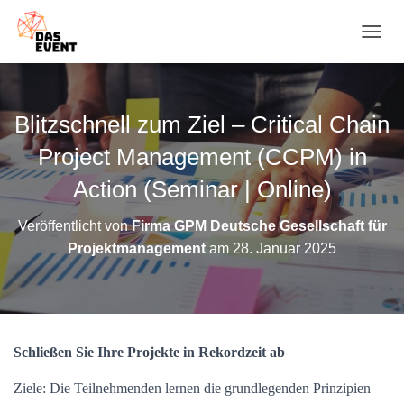
N
A
V
I
G
Blitzschnell zum Ziel – Critical Chain
A
T
Project Management (CCPM) in
I
O
Action (Seminar | Online)
N
U
Veröffentlicht von
Firma GPM Deutsche Gesellschaft für
M
Projektmanagement
am
28. Januar 2025
S
C
H
A
L
T
Schließen Sie Ihre Projekte in Rekordzeit ab
E
N
Ziele: Die Teilnehmenden lernen die grundlegenden Prinzipien