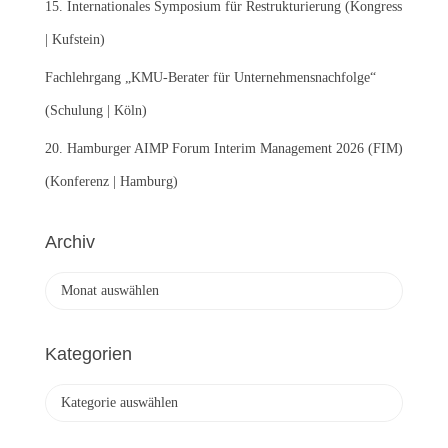
15. Internationales Symposium für Restrukturierung (Kongress
| Kufstein)
Fachlehrgang „KMU-Berater für Unternehmensnachfolge“
(Schulung | Köln)
20. Hamburger AIMP Forum Interim Management 2026 (FIM)
(Konferenz | Hamburg)
Archiv
A
r
c
h
Kategorien
i
v
K
a
t