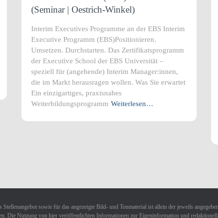
(Seminar | Oestrich-Winkel)
Interim Executives Programme an der EBS Interim
Executive Programm (EBS)Positionieren.
Umsetzen. Durchstarten. Das Zertifikatsprogramm
der Executive School der EBS Universität –
speziell für (angehende) Interim Manager:innen,
die im Markt herausragen wollen. Was Sie erwartet
Ein einzigartiges, praxisnahes
Weiterbildungsprogramm
Weiterlesen…
 Stellenangebot sowie für das angezeigte Bild- und Tonmaterial ist allein der jeweils angegebe
n. Die Nutzung von hier veröffentlichten Informationen zur Eigeninformation und redaktionellen 