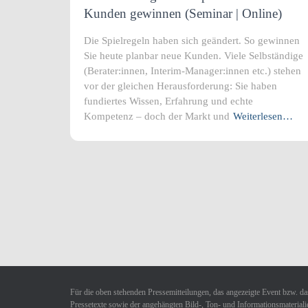
Kunden gewinnen (Seminar | Online)
Die Spielregeln haben sich geändert. So gewinnen
Sie heute planbar neue Kunden. Viele Selbständige
(Berater:innen, Interim-Manager:innen etc.) stehen
vor der gleichen Herausforderung: Sie haben
fundiertes Wissen, Erfahrung und echte
Kompetenz – doch der Markt und
Weiterlesen…
Für die oben stehenden Pressemitteilungen, das angezeigte Event bzw. das
Pressetexte sowie der angehängten Bild-, Ton- und Informationsmaterialie