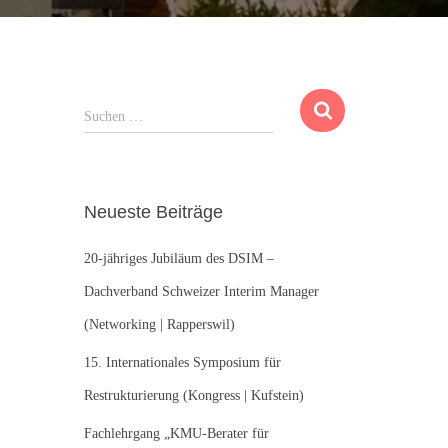
S
Suchen …
u
c
h
e
Neueste Beiträge
n
n
20-jähriges Jubiläum des DSIM –
a
c
Dachverband Schweizer Interim Manager
h
(Networking | Rapperswil)
:
15. Internationales Symposium für
Restrukturierung (Kongress | Kufstein)
Fachlehrgang „KMU-Berater für