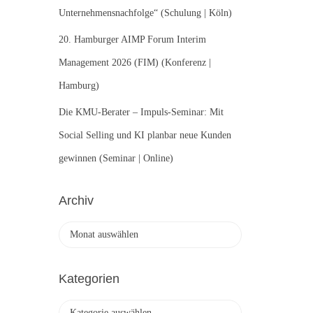
Unternehmensnachfolge“ (Schulung | Köln)
20. Hamburger AIMP Forum Interim
Management 2026 (FIM) (Konferenz |
Hamburg)
Die KMU-Berater – Impuls-Seminar: Mit
Social Selling und KI planbar neue Kunden
gewinnen (Seminar | Online)
Archiv
A
r
c
h
Kategorien
i
v
K