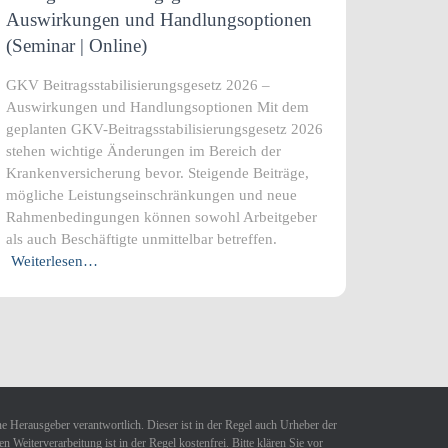
Auswirkungen und Handlungsoptionen
(Seminar | Online)
GKV Beitragsstabilisierungsgesetz 2026 –
Auswirkungen und Handlungsoptionen Mit dem
geplanten GKV-Beitragsstabilisierungsgesetz 2026
stehen wichtige Änderungen im Bereich der
Krankenversicherung bevor. Steigende Beiträge,
mögliche Leistungseinschränkungen und neue
Rahmenbedingungen können sowohl Arbeitgeber
als auch Beschäftigte unmittelbar betreffen.
Weiterlesen…
ne Herausgeber verantwortlich. Dieser ist in der Regel auch Urheber der
Weiterverarbeitung ist in der Regel kostenfrei. Bitte klären Sie vor