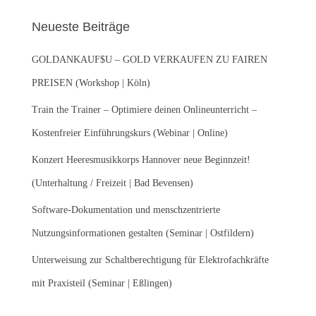
e
Neueste Beiträge
n
n
GOLDANKAUF$U – GOLD VERKAUFEN ZU FAIREN
a
c
PREISEN (Workshop | Köln)
h
:
Train the Trainer – Optimiere deinen Onlineunterricht –
Kostenfreier Einführungskurs (Webinar | Online)
Konzert Heeresmusikkorps Hannover neue Beginnzeit!
(Unterhaltung / Freizeit | Bad Bevensen)
Software-Dokumentation und menschzentrierte
Nutzungsinformationen gestalten (Seminar | Ostfildern)
Unterweisung zur Schaltberechtigung für Elektrofachkräfte
mit Praxisteil (Seminar | Eßlingen)