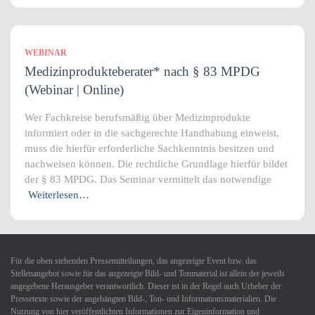
WEBINAR
Medizinprodukteberater* nach § 83 MPDG
(Webinar | Online)
Wer Fachkreise berufsmäßig über Medizinprodukte
informiert oder in die sachgerechte Handhabung einweist,
muss die hierfür erforderliche Sachkenntnis besitzen und
nachweisen können. Die rechtliche Grundlage hierfür bildet
der § 83 MPDG. Das Seminar vermittelt das notwendige
Weiterlesen…
Für die oben stehenden Pressemitteilungen, das angezeigte Event bzw. das
Stellenangebot sowie für das angezeigte Bild- und Tonmaterial ist allein der jeweils
angegebene Herausgeber verantwortlich. Dieser ist in der Regel auch Urheber der
Pressetexte sowie der angehängten Bild-, Ton- und Informationsmaterialien. Die
Nutzung von hier veröffentlichten Informationen zur Eigeninformation und