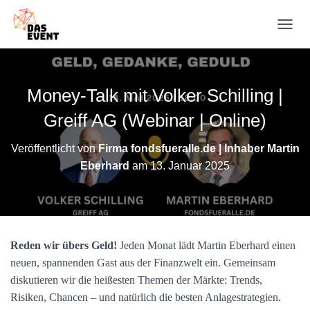
N
A
V
I
G
Money-Talk mit Volker Schilling |
A
T
Greiff AG (Webinar | Online)
I
O
Veröffentlicht von
Firma fondsfueralle.de | Inhaber Martin
N
Eberhard
am
13. Januar 2025
U
M
S
C
H
A
Reden wir übers Geld!
Jeden Monat lädt Martin Eberhard einen
L
T
neuen, spannenden Gast aus der Finanzwelt ein. Gemeinsam
E
diskutieren wir die heißesten Themen der Märkte: Trends,
N
Risiken, Chancen – und natürlich die besten Anlagestrategien.