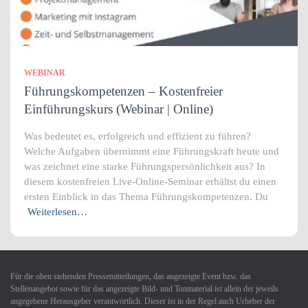
WEBINAR
Führungskompetenzen – Kostenfreier
Einführungskurs (Webinar | Online)
Was bedeutet es, erfolgreich und effizient zu führen?
Welche Aufgaben übernimmt eine Führungskraft heute und
was zeichnet eine starke Führungspersönlichkeit aus? In
diesem kostenfreien Live-Online-Seminar erhältst du einen
ersten Einblick in das Thema Führungskompetenzen. Du
Weiterlesen…
Für die oben stehenden Pressemitteilungen, das angezeigte Event bzw. das
Stellenangebot sowie für das angezeigte Bild- und Tonmaterial ist allein der jeweils
angegebene Herausgeber verantwortlich. Dieser ist in der Regel auch Urheber der