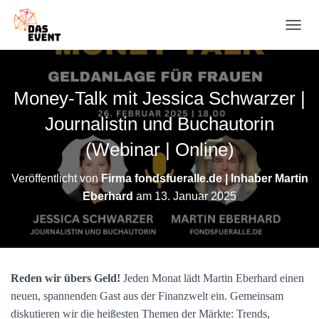
N
A
V
I
G
Money-Talk mit Jessica Schwarzer |
A
T
Journalistin und Buchautorin
I
O
(Webinar | Online)
N
U
Veröffentlicht von
Firma fondsfueralle.de | Inhaber Martin
M
Eberhard
am
13. Januar 2025
S
C
H
A
L
T
Reden wir übers Geld!
Jeden Monat lädt Martin Eberhard einen
E
N
neuen, spannenden Gast aus der Finanzwelt ein. Gemeinsam
diskutieren wir die heißesten Themen der Märkte: Trends,