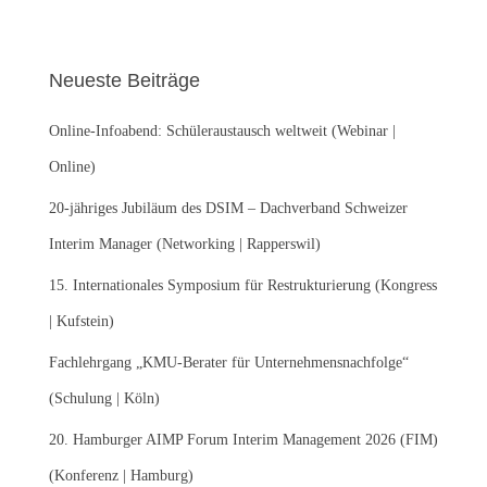
c
h
e
Neueste Beiträge
n
n
Online-Infoabend: Schüleraustausch weltweit (Webinar |
a
c
Online)
h
:
20-jähriges Jubiläum des DSIM – Dachverband Schweizer
Interim Manager (Networking | Rapperswil)
15. Internationales Symposium für Restrukturierung (Kongress
| Kufstein)
Fachlehrgang „KMU-Berater für Unternehmensnachfolge“
(Schulung | Köln)
20. Hamburger AIMP Forum Interim Management 2026 (FIM)
(Konferenz | Hamburg)