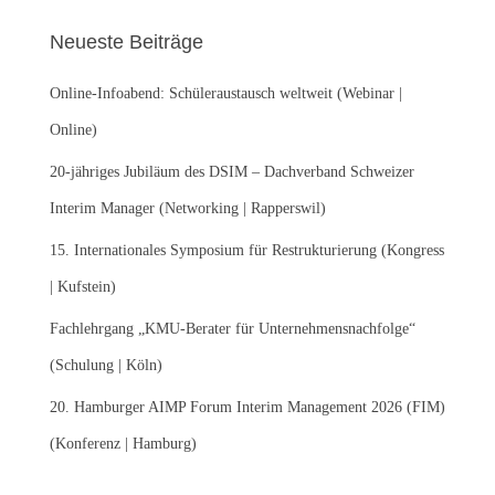
e
Neueste Beiträge
n
n
Online-Infoabend: Schüleraustausch weltweit (Webinar |
a
c
Online)
h
:
20-jähriges Jubiläum des DSIM – Dachverband Schweizer
Interim Manager (Networking | Rapperswil)
15. Internationales Symposium für Restrukturierung (Kongress
| Kufstein)
Fachlehrgang „KMU-Berater für Unternehmensnachfolge“
(Schulung | Köln)
20. Hamburger AIMP Forum Interim Management 2026 (FIM)
(Konferenz | Hamburg)