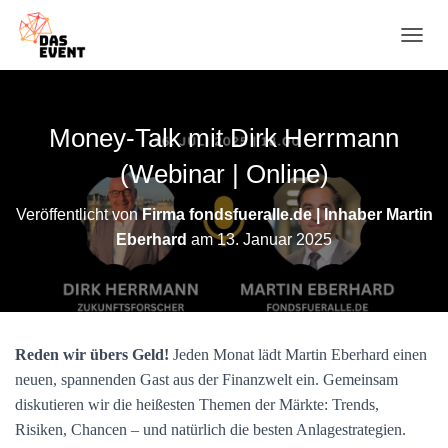
N
A
V
I
G
Money-Talk mit Dirk Herrmann
A
T
(Webinar | Online)
I
O
Veröffentlicht von
Firma fondsfueralle.de | Inhaber Martin
N
Eberhard
am
13. Januar 2025
U
M
S
C
H
A
Reden wir übers Geld!
Jeden Monat lädt Martin Eberhard einen
L
T
neuen, spannenden Gast aus der Finanzwelt ein. Gemeinsam
E
diskutieren wir die heißesten Themen der Märkte: Trends,
N
Risiken, Chancen – und natürlich die besten Anlagestrategien.