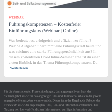
WEBINAR
Führungskompetenzen – Kostenfreier
Einführungskurs (Webinar | Online)
Was bedeutet es, erfolgreich und effizient zu führen?
Welche Aufgaben übernimmt eine Führungskraft heute und
was zeichnet eine starke Führungspersönlichkeit aus? In
diesem kostenfreien Live-Online-Seminar erhältst du einen
ersten Einblick in das Thema Führungskompetenzen. Du
Weiterlesen…
Für die oben stehenden Pressemitteilungen, das angezeigte Event bzw. das
Stellenangebot sowie für das angezeigte Bild- und Tonmaterial ist allein der jeweils
angegebene Herausgeber verantwortlich. Dieser ist in der Regel auch Urheber der
Pressetexte sowie der angehängten Bild-, Ton- und Informationsmaterialien. Die
Nutzung von hier veröffentlichten Informationen zur Eigeninformation und