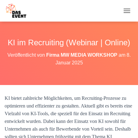
N
A
V
I
G
KI im Recruiting (Webinar | Online)
A
T
Veröffentlicht von
Firma MW MEDIA WORKSHOP
am
8.
I
O
Januar 2025
N
U
M
S
C
H
KI bietet zahlreiche Möglichkeiten, um Recruiting-Prozesse zu
A
optimieren und effizienter zu gestalten. Aktuell gibt es bereits eine
L
Vielzahl von KI-Tools, die speziell für den Einsatz im Recruiting
T
E
entwickelt wurden. Dabei kann der Einsatz von KI sowohl für
N
Unternehmen als auch für Bewerbende von Vorteil sein. Deshalb
sollten sich Unternehmen frühzeitig mit dem Thema KI