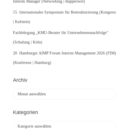
Interim Manager (Networking | Rapperswil)
15. Internationales Symposium für Restrukturierung (Kongress
| Kufstein)
Fachlehrgang „KMU-Berater für Unternehmensnachfolge“
(Schulung | Köln)
20. Hamburger AIMP Forum Interim Management 2026 (FIM)
(Konferenz | Hamburg)
Archiv
A
r
c
h
Kategorien
i
v
K