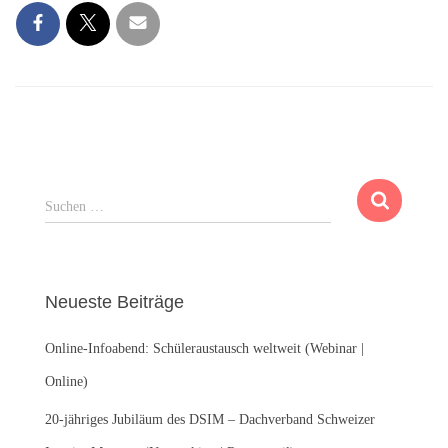
S
Suchen …
u
c
h
e
Neueste Beiträge
n
n
Online-Infoabend: Schüleraustausch weltweit (Webinar |
a
c
Online)
h
:
20-jähriges Jubiläum des DSIM – Dachverband Schweizer