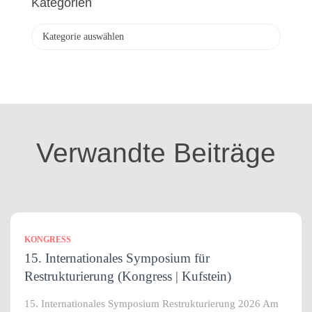
Kategorien
i
v
K
a
t
e
g
o
r
i
Verwandte Beiträge
e
n
KONGRESS
15. Internationales Symposium für
Restrukturierung (Kongress | Kufstein)
15. Internationales Symposium Restrukturierung 2026 Am