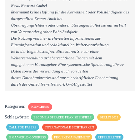
News Network GmbH
übernimmt keine Haftung für die Korrektheit oder Vollständigkeit des
dargestellten Events. Auch bei
Übertragungsfehlern oder anderen Störungen haftet sie nur im Fall
von Vorsatz oder grober Fahrlässigkeit.
Die Nutzung von hier archivierten Informationen zur
Eigeninformation und redaktionellen Weiterverarbeitung
ist in der Regel kostenfrei. Bitte klären Sie vor einer
Weiterverwendung urheberrechtliche Fragen mit dem
angegebenen Herausgeber. Eine systematische Speicherung dieser
Daten sowie die Verwendung auch von Teilen
dieses Datenbankwerks sind nur mit schriftlicher Genehmigung
durch die United News Network GmbH gestattet
Kategorien:
KONGRESS
Schlagwörter:
BECOME A SPEAKER PRAXISBEISPIELE
BERLIN 2025
CALL FOR PAPERS
INTERNATIONALE SICHTBARKEIT
IPMA WORLD CONGRESS
PROJEKTMANAGEMENT
REFERIERENDE