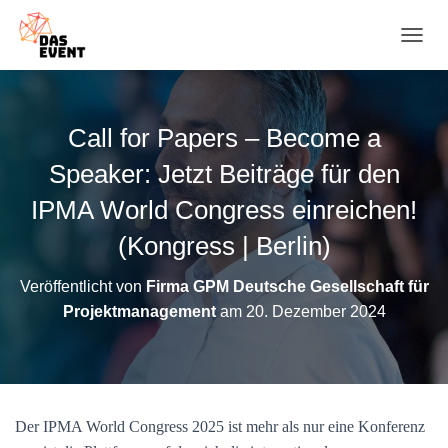
N
A
V
I
G
Call for Papers – Become a
A
T
Speaker: Jetzt Beiträge für den
I
O
IPMA World Congress einreichen!
N
(Kongress | Berlin)
U
M
S
Veröffentlicht von
Firma GPM Deutsche Gesellschaft für
C
Projektmanagement
am
20. Dezember 2024
H
A
L
T
E
N
Der IPMA World Congress 2025 ist mehr als nur eine Konferenz