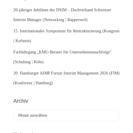
h
:
20-jähriges Jubiläum des DSIM – Dachverband Schweizer
Interim Manager (Networking | Rapperswil)
15. Internationales Symposium für Restrukturierung (Kongress
| Kufstein)
Fachlehrgang „KMU-Berater für Unternehmensnachfolge“
(Schulung | Köln)
20. Hamburger AIMP Forum Interim Management 2026 (FIM)
(Konferenz | Hamburg)
Archiv
A
r
c
h