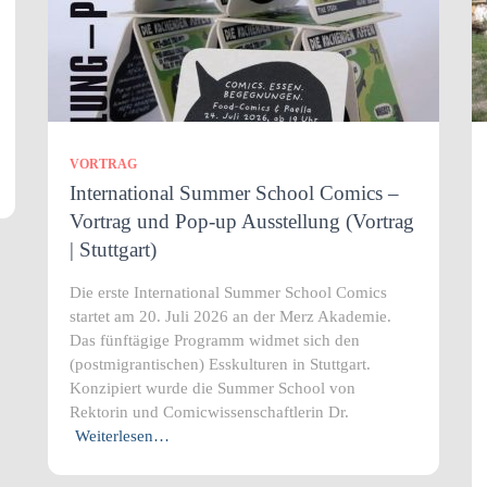
VORTRAG
International Summer School Comics –
Vortrag und Pop-up Ausstellung (Vortrag
| Stuttgart)
Die erste International Summer School Comics
startet am 20. Juli 2026 an der Merz Akademie.
Das fünftägige Programm widmet sich den
(postmigrantischen) Esskulturen in Stuttgart.
Konzipiert wurde die Summer School von
Rektorin und Comicwissenschaftlerin Dr.
Weiterlesen…