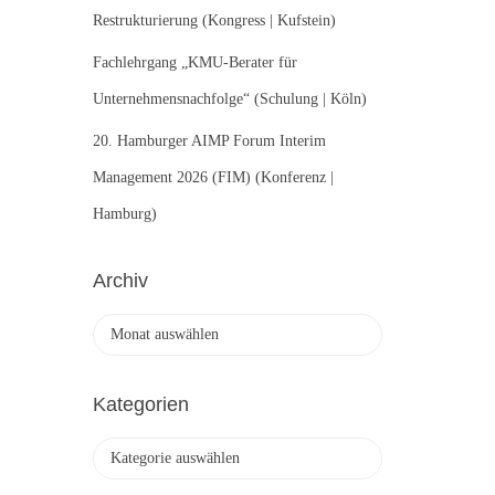
Restrukturierung (Kongress | Kufstein)
Fachlehrgang „KMU-Berater für
Unternehmensnachfolge“ (Schulung | Köln)
20. Hamburger AIMP Forum Interim
Management 2026 (FIM) (Konferenz |
Hamburg)
Archiv
A
r
c
h
Kategorien
i
v
K
a