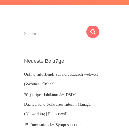
S
Suchen …
u
c
h
e
Neueste Beiträge
n
n
Online-Infoabend: Schüleraustausch weltweit
a
c
(Webinar | Online)
h
:
20-jähriges Jubiläum des DSIM –
Dachverband Schweizer Interim Manager
(Networking | Rapperswil)
15. Internationales Symposium für