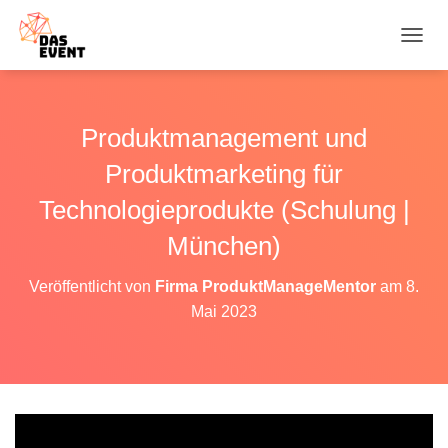
N
A
V
I
G
Produktmanagement und
A
T
Produktmarketing für
I
O
Technologieprodukte (Schulung |
N
München)
U
M
S
Veröffentlicht von
Firma ProduktManageMentor
am
8.
C
Mai 2023
H
A
L
T
E
N