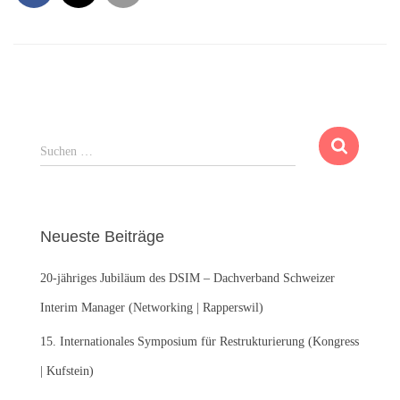
S
Suchen …
u
c
h
e
Neueste Beiträge
n
n
20-jähriges Jubiläum des DSIM – Dachverband Schweizer
a
c
Interim Manager (Networking | Rapperswil)
h
:
15. Internationales Symposium für Restrukturierung (Kongress
| Kufstein)