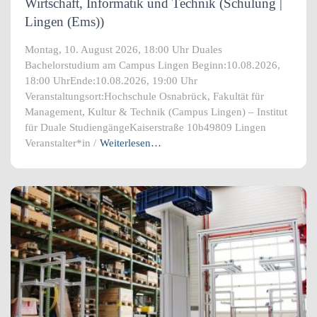
Wirtschaft, Informatik und Technik (Schulung |
Lingen (Ems))
Montag, 10. August 2026, 18:00 Uhr Duales
Bachelorstudium am Campus Lingen Beginn:10.08.2026,
18:00 UhrEnde:10.08.2026, 19:00 Uhr
Veranstaltungsort:Hochschule Osnabrück, Fakultät für
Management, Kultur & Technik (Campus Lingen) – Institut
für Duale StudiengängeKaiserstraße 10b49809 Lingen
Veranstalter*in /
Weiterlesen…