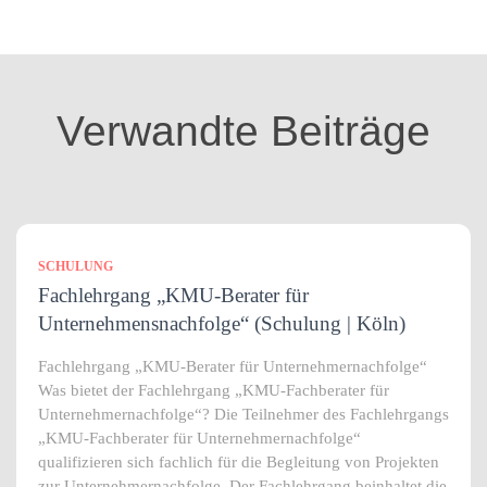
e
g
o
r
i
Verwandte Beiträge
e
n
SCHULUNG
Fachlehrgang „KMU-Berater für
Unternehmensnachfolge“ (Schulung | Köln)
Fachlehrgang „KMU-Berater für Unternehmernachfolge“
Was bietet der Fachlehrgang „KMU-Fachberater für
Unternehmernachfolge“? Die Teilnehmer des Fachlehrgangs
„KMU-Fachberater für Unternehmernachfolge“
qualifizieren sich fachlich für die Begleitung von Projekten
zur Unternehmernachfolge. Der Fachlehrgang beinhaltet die