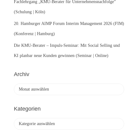
Fachlehrgang „KMU-Berater für Unternehmensnachfolge“
(Schulung | Köln)
20. Hamburger AIMP Forum Interim Management 2026 (FIM)
(Konferenz | Hamburg)
Die KMU-Berater – Impuls-Seminar: Mit Social Selling und
KI planbar neue Kunden gewinnen (Seminar | Online)
Archiv
A
r
c
h
Kategorien
i
v
K
a
t