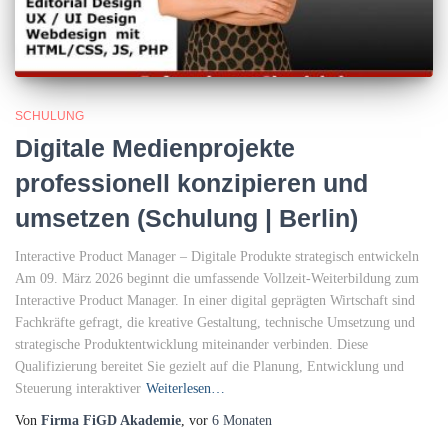
SCHULUNG
Digitale Medienprojekte
professionell konzipieren und
umsetzen (Schulung | Berlin)
Interactive Product Manager – Digitale Produkte strategisch entwickeln
Am 09. März 2026 beginnt die umfassende Vollzeit-Weiterbildung zum
Interactive Product Manager. In einer digital geprägten Wirtschaft sind
Fachkräfte gefragt, die kreative Gestaltung, technische Umsetzung und
strategische Produktentwicklung miteinander verbinden. Diese
Qualifizierung bereitet Sie gezielt auf die Planung, Entwicklung und
Steuerung interaktiver
Weiterlesen…
Von
Firma FiGD Akademie
, vor
6 Monaten