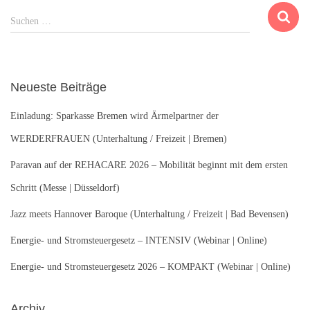
S
Suchen …
u
c
h
e
Neueste Beiträge
n
n
Einladung: Sparkasse Bremen wird Ärmelpartner der
a
c
WERDERFRAUEN (Unterhaltung / Freizeit | Bremen)
h
Paravan auf der REHACARE 2026 – Mobilität beginnt mit dem ersten
:
Schritt (Messe | Düsseldorf)
Jazz meets Hannover Baroque (Unterhaltung / Freizeit | Bad Bevensen)
Energie- und Stromsteuergesetz – INTENSIV (Webinar | Online)
Energie- und Stromsteuergesetz 2026 – KOMPAKT (Webinar | Online)
Archiv