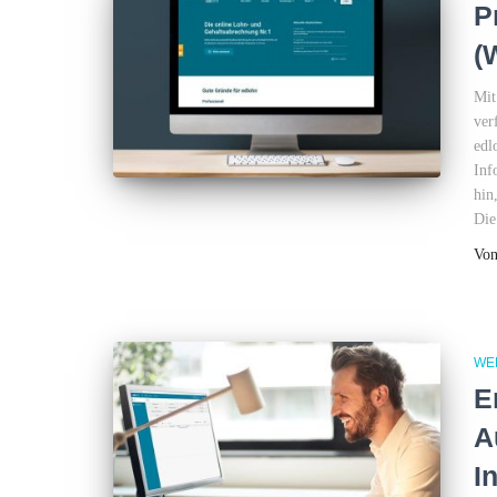
P
(
Mit
ver
edl
Inf
hin
Die
Vo
WE
E
A
I