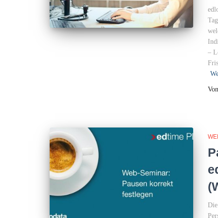
edl
Tag
wel
Ind
– L
Fri
We
Vo
WE
P
e
(
Die
Per