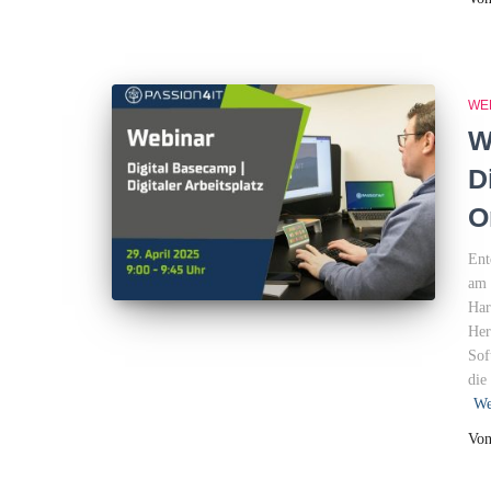
WE
W
D
O
Ent
am 
Har
Her
Sof
die
We
Vo