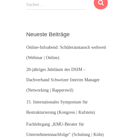
S
Suchen …
u
c
h
e
Neueste Beiträge
n
n
Online-Infoabend: Schüleraustausch weltweit
a
c
(Webinar | Online)
h
20-jähriges Jubiläum des DSIM –
:
Dachverband Schweizer Interim Manager
(Networking | Rapperswil)
15. Internationales Symposium für
Restrukturierung (Kongress | Kufstein)
Fachlehrgang „KMU-Berater für
Unternehmensnachfolge“ (Schulung | Köln)