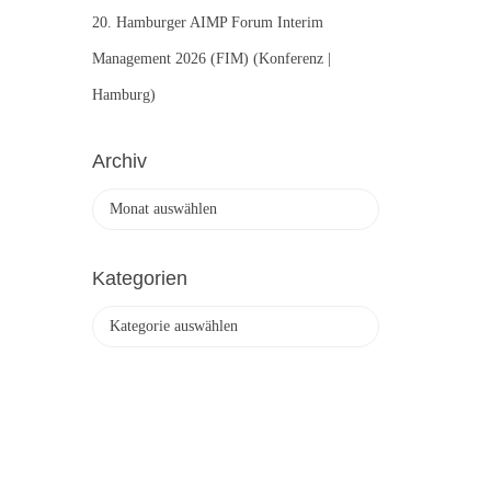
20. Hamburger AIMP Forum Interim
Management 2026 (FIM) (Konferenz |
Hamburg)
Archiv
A
r
c
h
Kategorien
i
K
v
a
t
e
g
o
r
i