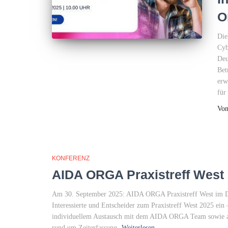
O
Die
Cyb
Deu
Bet
erw
für
Vo
KONFERENZ
AIDA ORGA Praxistreff West 
Am 30. September 2025: AIDA ORGA Praxistreff West im
Interessierte und Entscheider zum Praxistreff West 2025 ei
individuellem Austausch mit dem AIDA ORGA Team sowie an
rund um Zeiterfassung,
Weiterlesen…