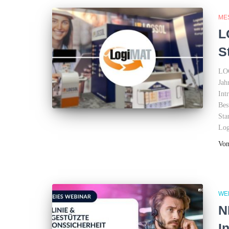
ME
L
S
LOG
Jah
Int
Bes
Sta
Log
Vo
WE
N
I