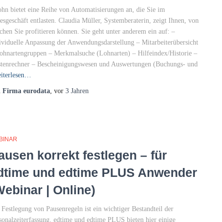
ohn bietet eine Reihe von Automatisierungen an, die Sie im
esgeschäft entlasten. Claudia Müller, Systemberaterin, zeigt Ihnen, von
chen Sie profitieren können. Sie geht unter anderem ein auf: –
ividuelle Anpassung der Anwendungsdarstellung – Mitarbeiterübersicht
ohnartengruppen – Merkmalsuche (Lohnarten) – Hilfeindex/Historie –
stenrechner – Bescheinigungswesen und Auswertungen (Buchungs- und
iterlesen…
n
Firma eurodata
, vor
3 Jahren
BINAR
ausen korrekt festlegen – für
dtime und edtime PLUS Anwender
Webinar | Online)
 Festlegung von Pausenregeln ist ein wichtiger Bestandteil der
sonalzeiterfassung. edtime und edtime PLUS bieten hier einige