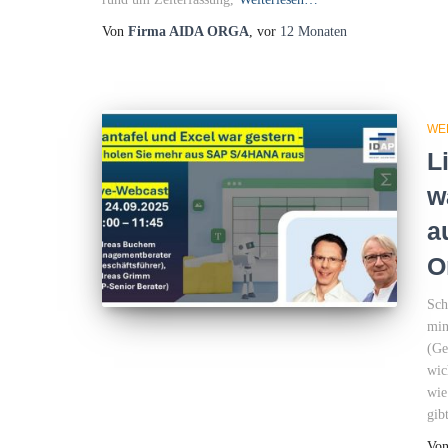
Von
Firma AIDA ORGA
, vor
12 Monaten
WE
L
w
a
O
Sch
min
(Ge
wic
wie
gib
Vo