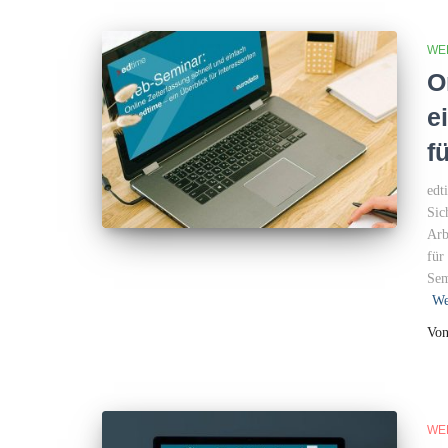
WE
O
e
f
edt
Sic
Arb
für
Sem
We
Vo
WE