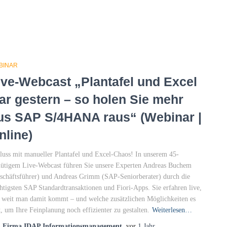
BINAR
ive-Webcast „Plantafel und Excel
ar gestern – so holen Sie mehr
us SAP S/4HANA raus“ (Webinar |
nline)
luss mit manueller Plantafel und Excel-Chaos! In unserem 45-
ütigem Live-Webcast führen Sie unsere Experten Andreas Buchem
schäftsführer) und Andreas Grimm (SAP-Seniorberater) durch die
htigsten SAP Standardtransaktionen und Fiori-Apps. Sie erfahren live,
 weit man damit kommt – und welche zusätzlichen Möglichkeiten es
t, um Ihre Feinplanung noch effizienter zu gestalten.
Weiterlesen…
n
Firma IDAP Informationsmanagement
, vor
1 Jahr