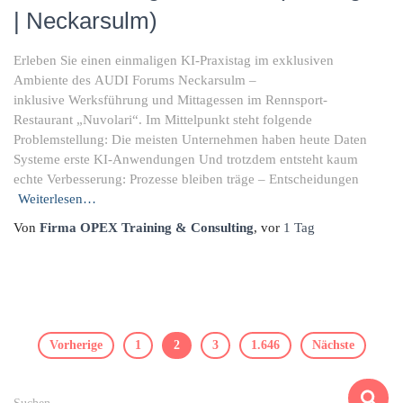
| Neckarsulm)
Erleben Sie einen einmaligen KI-Praxistag im exklusiven
Ambiente des AUDI Forums Neckarsulm –
inklusive Werksführung und Mittagessen im Rennsport-
Restaurant „Nuvolari“. Im Mittelpunkt steht folgende
Problemstellung: Die meisten Unternehmen haben heute Daten
Systeme erste KI-Anwendungen Und trotzdem entsteht kaum
echte Verbesserung: Prozesse bleiben träge – Entscheidungen
Weiterlesen…
Von
Firma OPEX Training & Consulting
, vor
1 Tag
Beitragsnavigation
Vorherige
1
2
3
1.646
Nächste
S