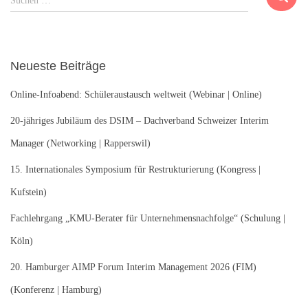
Suchen …
u
c
h
e
Neueste Beiträge
n
n
Online-Infoabend: Schüleraustausch weltweit (Webinar | Online)
a
c
20-jähriges Jubiläum des DSIM – Dachverband Schweizer Interim
h
Manager (Networking | Rapperswil)
:
15. Internationales Symposium für Restrukturierung (Kongress |
Kufstein)
Fachlehrgang „KMU-Berater für Unternehmensnachfolge“ (Schulung |
Köln)
20. Hamburger AIMP Forum Interim Management 2026 (FIM)
(Konferenz | Hamburg)