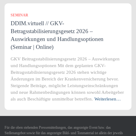
SEMINAR
DDIM.virtuell // GKV-
Betragsstabilisierungsgesetz 2026 –
Auswirkungen und Handlungsoptionen
(Seminar | Online)
GKV Beitragsstabilisierungsgesetz 2026 – Auswirkungen
und Handlungsoptionen Mit dem geplanten GKV-
Beitragsstabilisierungsgesetz 2026 stehen wichtige
Änderungen im Bereich der Krankenversicherung bevor.
Steigende Beiträge, mögliche Leistungseinschränkungen
und neue Rahmenbedingungen können sowohl Arbeitgeber
als auch Beschäftigte unmittelbar betreffen.
Weiterlesen…
Für die oben stehenden Pressemitteilungen, das angezeigte Event bzw. das
Stellenangebot sowie für das angezeigte Bild- und Tonmaterial ist allein der jeweils