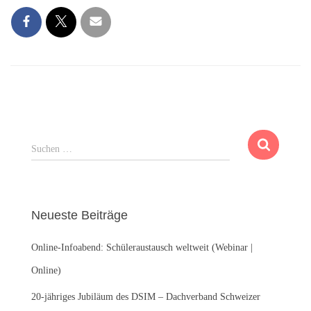
S
Suchen …
u
c
h
e
Neueste Beiträge
n
n
Online-Infoabend: Schüleraustausch weltweit (Webinar |
a
c
Online)
h
:
20-jähriges Jubiläum des DSIM – Dachverband Schweizer