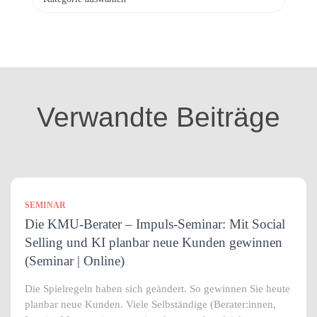
a
t
e
g
o
r
i
Verwandte Beiträge
e
n
SEMINAR
Die KMU-Berater – Impuls-Seminar: Mit Social
Selling und KI planbar neue Kunden gewinnen
(Seminar | Online)
Die Spielregeln haben sich geändert. So gewinnen Sie heute
planbar neue Kunden. Viele Selbständige (Berater:innen,