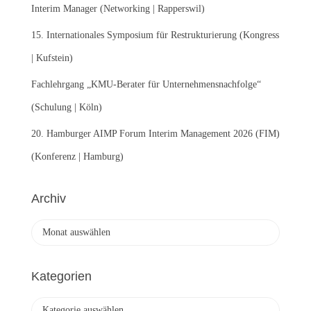
Interim Manager (Networking | Rapperswil)
15. Internationales Symposium für Restrukturierung (Kongress
| Kufstein)
Fachlehrgang „KMU-Berater für Unternehmensnachfolge“
(Schulung | Köln)
20. Hamburger AIMP Forum Interim Management 2026 (FIM)
(Konferenz | Hamburg)
Archiv
A
r
c
h
Kategorien
i
v
K