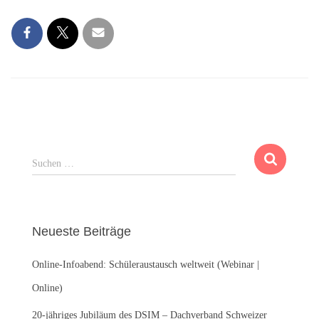
S
Suchen …
u
c
h
e
Neueste Beiträge
n
n
Online-Infoabend: Schüleraustausch weltweit (Webinar |
a
c
Online)
h
:
20-jähriges Jubiläum des DSIM – Dachverband Schweizer