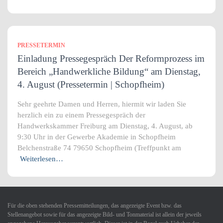
PRESSETERMIN
Einladung Pressegespräch Der Reformprozess im
Bereich „Handwerkliche Bildung“ am Dienstag,
4. August (Pressetermin | Schopfheim)
Sehr geehrte Damen und Herren, hiermit wir laden Sie
herzlich ein zu einem Pressegespräch der
Handwerkskammer Freiburg am Dienstag, 4. August, ab
9:30 Uhr in der Gewerbe Akademie in Schopfheim
Belchenstraße 74 79650 Schopfheim (Treffpunkt am
Weiterlesen…
Für die oben stehenden Pressemitteilungen, das angezeigte Event bzw. das
Stellenangebot sowie für das angezeigte Bild- und Tonmaterial ist allein der jeweils