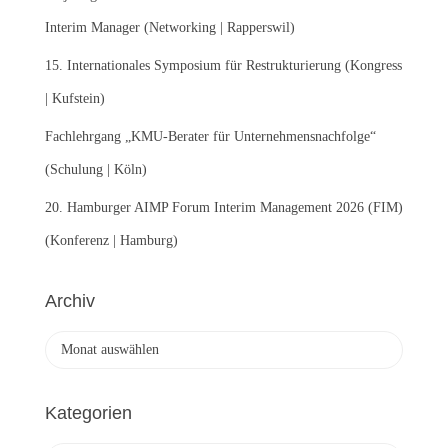
Interim Manager (Networking | Rapperswil)
15. Internationales Symposium für Restrukturierung (Kongress
| Kufstein)
Fachlehrgang „KMU-Berater für Unternehmensnachfolge“
(Schulung | Köln)
20. Hamburger AIMP Forum Interim Management 2026 (FIM)
(Konferenz | Hamburg)
Archiv
A
r
c
h
Kategorien
i