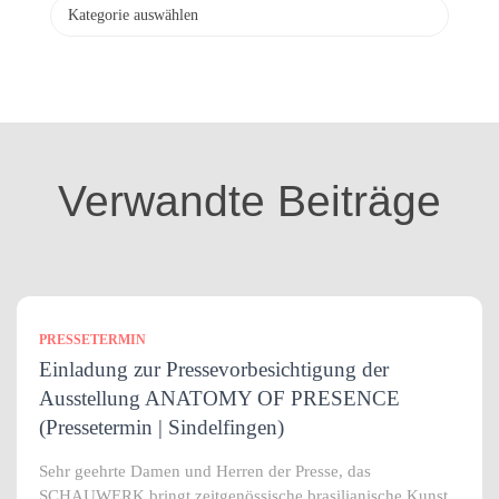
v
K
a
t
e
g
o
r
i
Verwandte Beiträge
e
n
PRESSETERMIN
Einladung zur Pressevorbesichtigung der
Ausstellung ANATOMY OF PRESENCE
(Pressetermin | Sindelfingen)
Sehr geehrte Damen und Herren der Presse, das
SCHAUWERK bringt zeitgenössische brasilianische Kunst