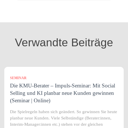
t
e
g
o
r
i
Verwandte Beiträge
e
n
SEMINAR
Die KMU-Berater – Impuls-Seminar: Mit Social
Selling und KI planbar neue Kunden gewinnen
(Seminar | Online)
Die Spielregeln haben sich geändert. So gewinnen Sie heute
planbar neue Kunden. Viele Selbständige (Berater:innen,
Interim-Manager:innen etc.) stehen vor der gleichen