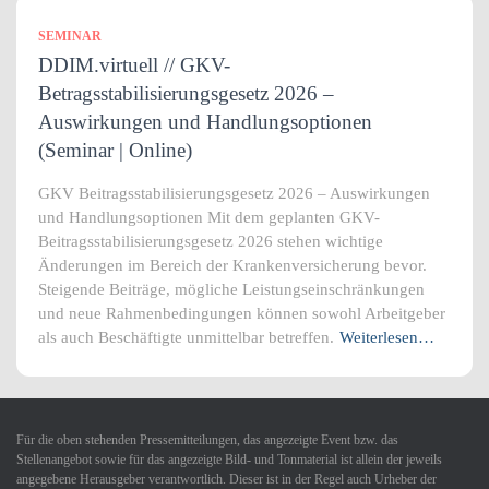
SEMINAR
DDIM.virtuell // GKV-
Betragsstabilisierungsgesetz 2026 –
Auswirkungen und Handlungsoptionen
(Seminar | Online)
GKV Beitragsstabilisierungsgesetz 2026 – Auswirkungen
und Handlungsoptionen Mit dem geplanten GKV-
Beitragsstabilisierungsgesetz 2026 stehen wichtige
Änderungen im Bereich der Krankenversicherung bevor.
Steigende Beiträge, mögliche Leistungseinschränkungen
und neue Rahmenbedingungen können sowohl Arbeitgeber
als auch Beschäftigte unmittelbar betreffen.
Weiterlesen…
Für die oben stehenden Pressemitteilungen, das angezeigte Event bzw. das
Stellenangebot sowie für das angezeigte Bild- und Tonmaterial ist allein der jeweils
angegebene Herausgeber verantwortlich. Dieser ist in der Regel auch Urheber der