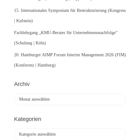
15. Internationales Symposium für Restrukturierung (Kongress
| Kufstein)
Fachlehrgang „KMU-Berater für Unternehmensnachfolge“
(Schulung | Köln)
20. Hamburger AIMP Forum Interim Management 2026 (FIM)
(Konferenz | Hamburg)
Archiv
A
r
c
h
Kategorien
i
v
K
a