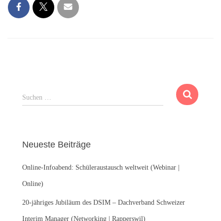
S
Suchen …
u
c
h
e
Neueste Beiträge
n
n
Online-Infoabend: Schüleraustausch weltweit (Webinar |
a
c
Online)
h
:
20-jähriges Jubiläum des DSIM – Dachverband Schweizer
Interim Manager (Networking | Rapperswil)