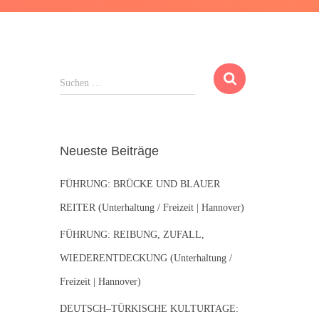
S
Suchen …
u
c
h
e
Neueste Beiträge
n
n
FÜHRUNG: BRÜCKE UND BLAUER
a
c
REITER (Unterhaltung / Freizeit | Hannover)
h
:
FÜHRUNG: REIBUNG, ZUFALL,
WIEDERENTDECKUNG (Unterhaltung /
Freizeit | Hannover)
DEUTSCH–TÜRKISCHE KULTURTAGE: