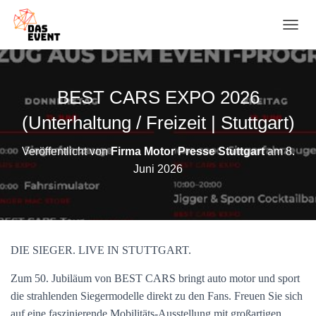
N
A
V
I
G
BEST CARS EXPO 2026
A
T
(Unterhaltung / Freizeit | Stuttgart)
I
O
Veröffentlicht von
Firma Motor Presse Stuttgart
am
8.
N
Juni 2026
U
M
S
C
H
A
DIE SIEGER. LIVE IN STUTTGART.
L
T
E
Zum 50. Jubiläum von BEST CARS bringt auto motor und sport
N
die strahlenden Siegermodelle direkt zu den Fans. Freuen Sie sich
auf eine faszinierende Mobilitäts-Ausstellung mit großartigen