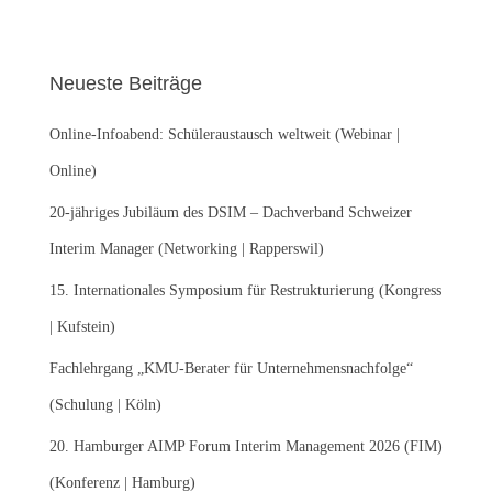
c
h
e
Neueste Beiträge
n
n
Online-Infoabend: Schüleraustausch weltweit (Webinar |
a
c
Online)
h
:
20-jähriges Jubiläum des DSIM – Dachverband Schweizer
Interim Manager (Networking | Rapperswil)
15. Internationales Symposium für Restrukturierung (Kongress
| Kufstein)
Fachlehrgang „KMU-Berater für Unternehmensnachfolge“
(Schulung | Köln)
20. Hamburger AIMP Forum Interim Management 2026 (FIM)
(Konferenz | Hamburg)