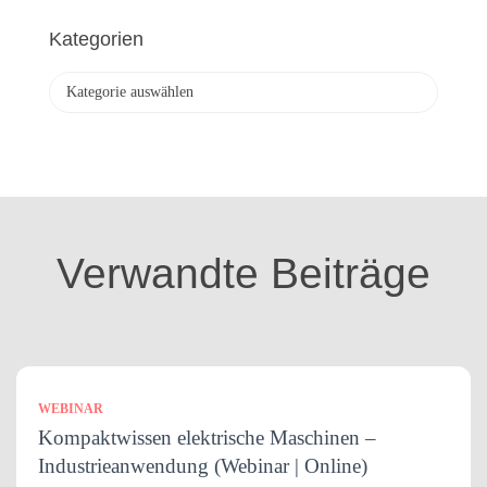
c
h
Kategorien
i
v
K
a
t
e
g
o
r
i
Verwandte Beiträge
e
n
WEBINAR
Kompaktwissen elektrische Maschinen –
Industrieanwendung (Webinar | Online)