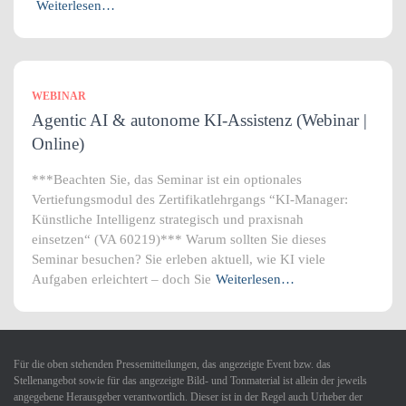
Weiterlesen…
WEBINAR
Agentic AI & autonome KI-Assistenz (Webinar |
Online)
***Beachten Sie, das Seminar ist ein optionales
Vertiefungsmodul des Zertifikatlehrgangs “KI-Manager:
Künstliche Intelligenz strategisch und praxisnah
einsetzen“ (VA 60219)*** Warum sollten Sie dieses
Seminar besuchen? Sie erleben aktuell, wie KI viele
Aufgaben erleichtert – doch Sie
Weiterlesen…
Für die oben stehenden Pressemitteilungen, das angezeigte Event bzw. das
Stellenangebot sowie für das angezeigte Bild- und Tonmaterial ist allein der jeweils
angegebene Herausgeber verantwortlich. Dieser ist in der Regel auch Urheber der