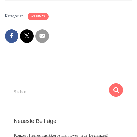
Kategorien:
WEBINAR
S
Suchen …
u
c
h
e
Neueste Beiträge
n
n
Konzert Heeresmusikkorps Hannover neue Beginnzeit!
a