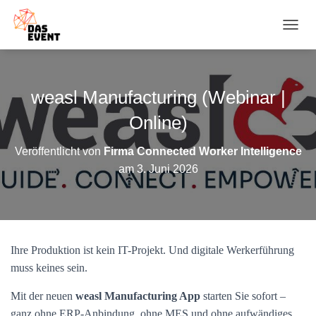
N
A
V
I
G
weasl Manufacturing (Webinar |
A
T
Online)
I
O
Veröffentlicht von
Firma Connected Worker Intelligence
N
am
3. Juni 2026
U
M
S
C
H
A
Ihre Produktion ist kein IT-Projekt. Und digitale Werkerführung
L
T
muss keines sein.
E
N
Mit der neuen
weasl Manufacturing App
starten Sie sofort –
ganz ohne ERP-Anbindung, ohne MES und ohne aufwändiges