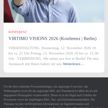
KONFERENZ
VIRTIMO VISIONS 2026 (Konferenz | Berlin)
VERANSTALTUNG. Donnerstag, 12. November 2026 10
bis ca. 22 Uhr Freitag, 13. November 2026 10 bis ca. 15.30
Uhr VERBINDUNG. Wir sehen uns live in Berlin! Für den
Austausch mit Ihnen haben wir uns
Weiterlesen…
Für die oben stehenden Pressemitteilungen, das angezeigte Event bzw. das
Stellenangebot sowie für das angezeigte Bild- und Tonmaterial ist allein der jeweils
angegebene Herausgeber verantwortlich. Dieser ist in der Regel auch Urheber der
Pressetexte sowie der angehängten Bild-, Ton- und Informationsmaterialien. Die
Nutzung von hier veröffentlichten Informationen zur Eigeninformation und