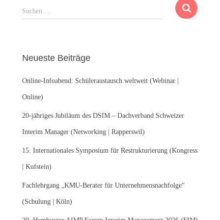
S
Suchen …
u
c
h
e
Neueste Beiträge
n
n
Online-Infoabend: Schüleraustausch weltweit (Webinar |
a
c
Online)
h
:
20-jähriges Jubiläum des DSIM – Dachverband Schweizer
Interim Manager (Networking | Rapperswil)
15. Internationales Symposium für Restrukturierung (Kongress
| Kufstein)
Fachlehrgang „KMU-Berater für Unternehmensnachfolge“
(Schulung | Köln)