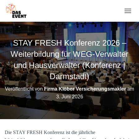
N
A
V
I
G
STAY FRESH Konferenz 2026 –
A
T
Weiterbildung für WEG-Verwalter
I
O
und Hausverwalter (Konferenz |
N
Darmstadt)
U
M
S
Veröffentlicht von
Firma Klöber Versicherungsmakler
am
C
3. Juni 2026
H
A
L
T
E
N
Die STAY FRESH Konferenz ist die jährliche