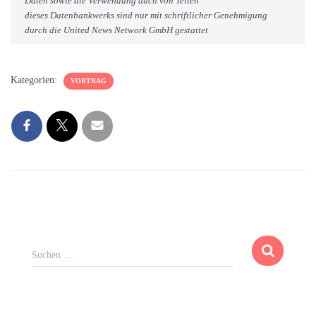
Daten sowie die Verwendung auch von Teilen
dieses Datenbankwerks sind nur mit schriftlicher Genehmigung
durch die United News Network GmbH gestattet
Kategorien:
VORTRAG
S
Suchen …
u
c
h
e