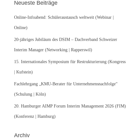
Neueste Beiträge
n
n
Online-Infoabend: Schüleraustausch weltweit (Webinar |
a
c
Online)
h
:
20-jähriges Jubiläum des DSIM – Dachverband Schweizer
Interim Manager (Networking | Rapperswil)
15. Internationales Symposium für Restrukturierung (Kongress
| Kufstein)
Fachlehrgang „KMU-Berater für Unternehmensnachfolge“
(Schulung | Köln)
20. Hamburger AIMP Forum Interim Management 2026 (FIM)
(Konferenz | Hamburg)
Archiv