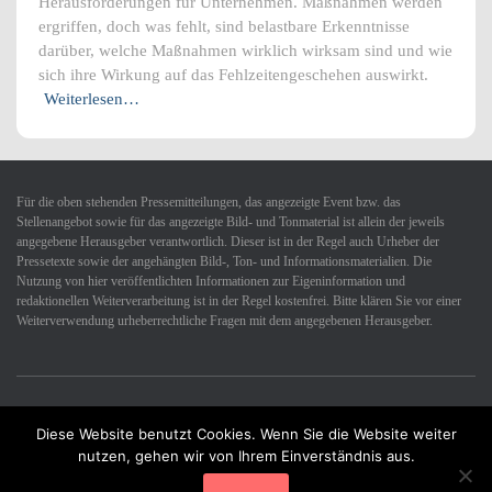
Herausforderungen für Unternehmen. Maßnahmen werden
ergriffen, doch was fehlt, sind belastbare Erkenntnisse
darüber, welche Maßnahmen wirklich wirksam sind und wie
sich ihre Wirkung auf das Fehlzeitengeschehen auswirkt.
Weiterlesen…
Für die oben stehenden Pressemitteilungen, das angezeigte Event bzw. das
Stellenangebot sowie für das angezeigte Bild- und Tonmaterial ist allein der jeweils
angegebene Herausgeber verantwortlich. Dieser ist in der Regel auch Urheber der
Pressetexte sowie der angehängten Bild-, Ton- und Informationsmaterialien. Die
Nutzung von hier veröffentlichten Informationen zur Eigeninformation und
redaktionellen Weiterverarbeitung ist in der Regel kostenfrei. Bitte klären Sie vor einer
Weiterverwendung urheberrechtliche Fragen mit dem angegebenen Herausgeber.
Diese Website benutzt Cookies. Wenn Sie die Website weiter
Datenschutzerklärung
Impressum
Kontakt
nutzen, gehen wir von Ihrem Einverständnis aus.