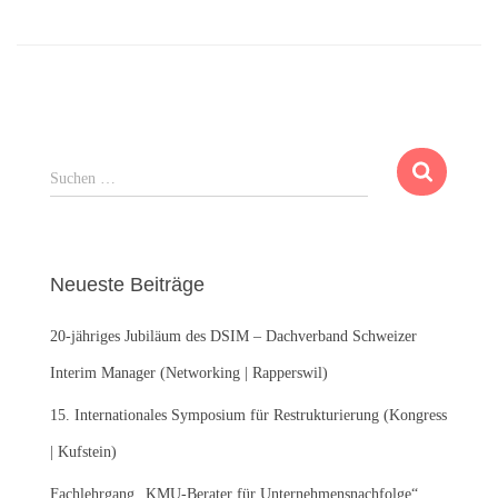
S
Suchen …
u
c
h
e
Neueste Beiträge
n
n
20-jähriges Jubiläum des DSIM – Dachverband Schweizer
a
c
Interim Manager (Networking | Rapperswil)
h
:
15. Internationales Symposium für Restrukturierung (Kongress
| Kufstein)
Fachlehrgang „KMU-Berater für Unternehmensnachfolge“