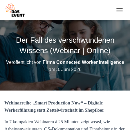
N
A
V
I
G
Der Fall des verschwundenen
A
T
Wissens (Webinar | Online)
I
O
Veröffentlicht von
Firma Connected Worker Intelligence
N
am
3. Juni 2026
U
M
S
C
H
A
Webinarreihe „Smart Production Now“ – Digitale
L
T
Werkerführung statt Zettelwirtschaft im Shopfloor
E
N
In 7 kompakten Webinaren à 25 Minuten zeigt weasl, wie
Arbeitsanweisungen, QS-Dokumentation und Einarbeitung in der