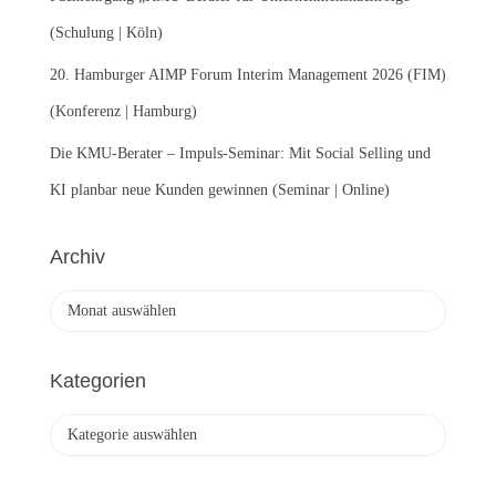
(Schulung | Köln)
20. Hamburger AIMP Forum Interim Management 2026 (FIM)
(Konferenz | Hamburg)
Die KMU-Berater – Impuls-Seminar: Mit Social Selling und
KI planbar neue Kunden gewinnen (Seminar | Online)
Archiv
A
r
c
h
Kategorien
i
v
K
a
t