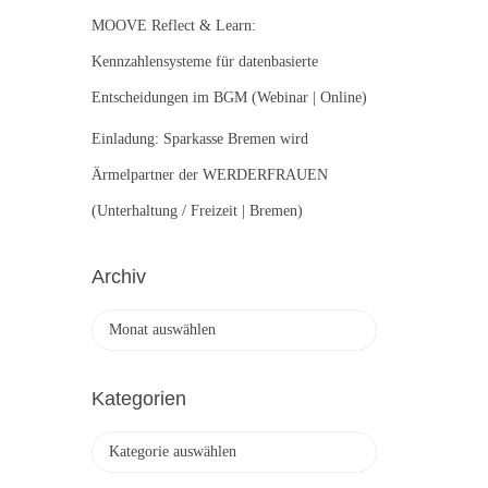
MOOVE Reflect & Learn:
Kennzahlensysteme für datenbasierte
Entscheidungen im BGM (Webinar | Online)
Einladung: Sparkasse Bremen wird
Ärmelpartner der WERDERFRAUEN
(Unterhaltung / Freizeit | Bremen)
Archiv
A
r
c
h
Kategorien
i
v
K
a