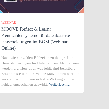
WEBINAR
MOOVE Reflect & Learn:
Kennzahlensysteme für datenbasierte
Entscheidungen im BGM (Webinar |
Online)
Nach wie vor zählen Fehlzeiten zu den größten
Herausforderungen für Unternehmen. Maßnahmen
werden ergriffen, doch was fehlt, sind belastbare
Erkenntnisse darüber, welche Maßnahmen wirklich
wirksam sind und wie sich ihre Wirkung auf das
Fehlzeitengeschehen auswirkt.
Weiterlesen…