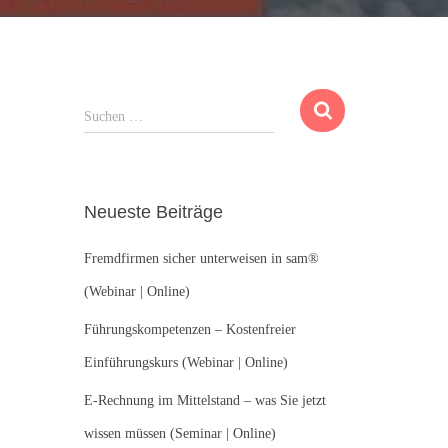
S
Suchen …
u
c
h
e
Neueste Beiträge
n
n
Fremdfirmen sicher unterweisen in sam®
a
c
(Webinar | Online)
h
:
Führungskompetenzen – Kostenfreier
Einführungskurs (Webinar | Online)
E-Rechnung im Mittelstand – was Sie jetzt
wissen müssen (Seminar | Online)