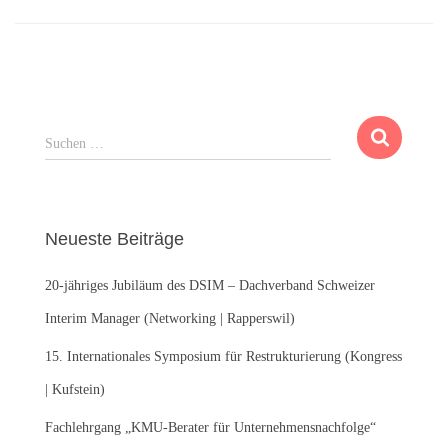
S
Suchen …
u
c
h
e
Neueste Beiträge
n
n
20-jähriges Jubiläum des DSIM – Dachverband Schweizer
a
c
Interim Manager (Networking | Rapperswil)
h
:
15. Internationales Symposium für Restrukturierung (Kongress
| Kufstein)
Fachlehrgang „KMU-Berater für Unternehmensnachfolge“