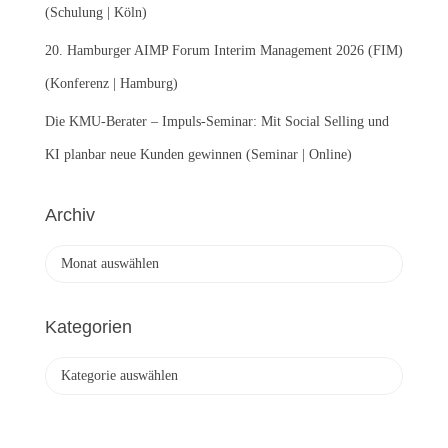
(Schulung | Köln)
20. Hamburger AIMP Forum Interim Management 2026 (FIM)
(Konferenz | Hamburg)
Die KMU-Berater – Impuls-Seminar: Mit Social Selling und
KI planbar neue Kunden gewinnen (Seminar | Online)
Archiv
A
r
c
h
Kategorien
i
v
K
a
t
e