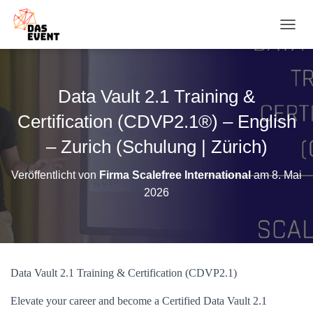
N
A
V
I
G
Data Vault 2.1 Training &
A
T
Certification (CDVP2.1®) – English
I
O
– Zurich (Schulung | Zürich)
N
U
Veröffentlicht von
Firma Scalefree International
am
8. Mai
M
2026
S
C
H
A
L
T
Data Vault 2.1 Training & Certification (CDVP2.1)
E
N
Elevate your career and become a Certified Data Vault 2.1