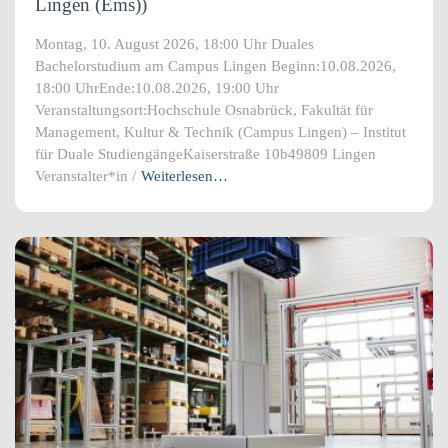
Lingen (Ems))
Montag, 10. August 2026, 18:00 Uhr Duales
Bachelorstudium am Campus Lingen Beginn:10.08.2026,
18:00 UhrEnde:10.08.2026, 19:00 Uhr
Veranstaltungsort:Hochschule Osnabrück, Fakultät für
Management, Kultur & Technik (Campus Lingen) – Institut
für Duale StudiengängeKaiserstraße 10b49809 Lingen
Veranstalter*in /
Weiterlesen…