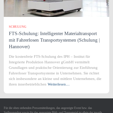
SCHULUNG
FTS-Schulung: Intelligenter Materialtransport
mit Fahrerlosen Transportsystemen (Schulung |
Hannover)
Die kostenfreie FTS-Schulung des IPH – Institut für
Integrierte Produktion Hannover gGmbH vermittelt
Grundlagen und praktische Orientierung zur Einführung
Fahrerloser Transportsysteme in Unternehmen. Sie richtet
sich insbesondere an kleine und mittlere Unternehmen, die
ihren innerbetrieblichen
Weiterlesen…
Für die oben stehenden Pressemitteilungen, das angezeigte Event bzw. das
Stellenangebot sowie für das angezeigte Bild- und Tonmaterial ist allein der jeweils