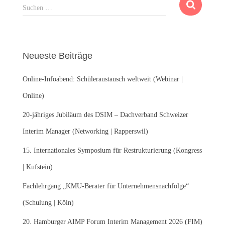
S
Suchen …
u
c
h
e
Neueste Beiträge
n
n
Online-Infoabend: Schüleraustausch weltweit (Webinar |
a
c
Online)
h
:
20-jähriges Jubiläum des DSIM – Dachverband Schweizer
Interim Manager (Networking | Rapperswil)
15. Internationales Symposium für Restrukturierung (Kongress
| Kufstein)
Fachlehrgang „KMU-Berater für Unternehmensnachfolge“
(Schulung | Köln)
20. Hamburger AIMP Forum Interim Management 2026 (FIM)