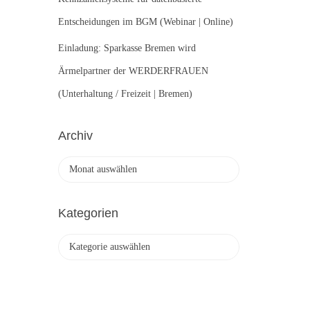
Entscheidungen im BGM (Webinar | Online)
Einladung: Sparkasse Bremen wird
Ärmelpartner der WERDERFRAUEN
(Unterhaltung / Freizeit | Bremen)
Archiv
A
r
c
h
Kategorien
i
v
K
a
t
e
g