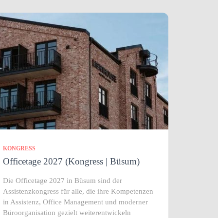
KONGRESS
Officetage 2027 (Kongress | Büsum)
Die Officetage 2027 in Büsum sind der
Assistenzkongress für alle, die ihre Kompetenzen
in Assistenz, Office Management und moderner
Büroorganisation gezielt weiterentwickeln