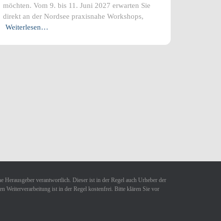
möchten. Vom 9. bis 11. Juni 2027 erwarten Sie
direkt an der Nordsee praxisnahe Workshops,
Weiterlesen…
ne Herausgeber verantwortlich. Dieser ist in der Regel auch Urheber der
Weiterverarbeitung ist in der Regel kostenfrei. Bitte klären Sie vor