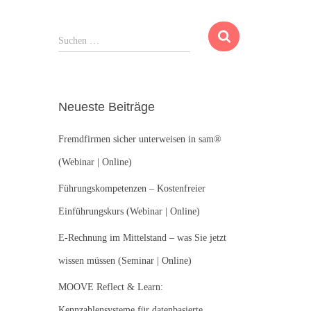
S
Suchen …
u
c
h
e
Neueste Beiträge
n
n
Fremdfirmen sicher unterweisen in sam®
a
c
(Webinar | Online)
h
:
Führungskompetenzen – Kostenfreier
Einführungskurs (Webinar | Online)
E-Rechnung im Mittelstand – was Sie jetzt
wissen müssen (Seminar | Online)
MOOVE Reflect & Learn:
Kennzahlensysteme für datenbasierte