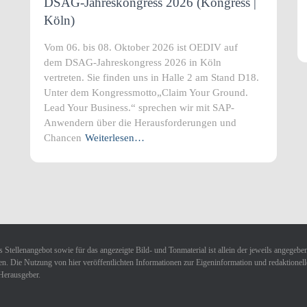
DSAG-Jahreskongress 2026 (Kongress |
Köln)
Vom 06. bis 08. Oktober 2026 ist OEDIV auf
dem DSAG-Jahreskongress 2026 in Köln
vertreten. Sie finden uns in Halle 2 am Stand D18.
Unter dem Kongressmotto„Claim Your Ground.
Lead Your Business.“ sprechen wir mit SAP-
Anwendern über die Herausforderungen und
Chancen
Weiterlesen…
 Stellenangebot sowie für das angezeigte Bild- und Tonmaterial ist allein der jeweils angegebe
n. Die Nutzung von hier veröffentlichten Informationen zur Eigeninformation und redaktionellen 
Herausgeber.