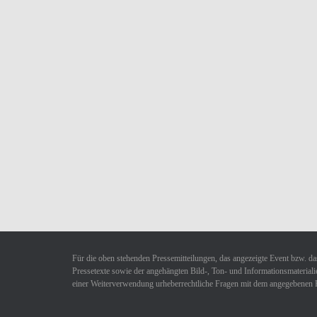
Für die oben stehenden Pressemitteilungen, das angezeigte Event bzw. das
Pressetexte sowie der angehängten Bild-, Ton- und Informationsmaterialie
einer Weiterverwendung urheberrechtliche Fragen mit dem angegebenen 