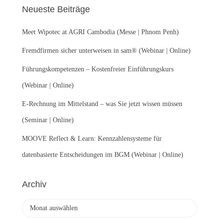
e
Neueste Beiträge
n
n
Meet Wipotec at AGRI Cambodia (Messe | Phnom Penh)
a
c
Fremdfirmen sicher unterweisen in sam® (Webinar | Online)
h
:
Führungskompetenzen – Kostenfreier Einführungskurs
(Webinar | Online)
E-Rechnung im Mittelstand – was Sie jetzt wissen müssen
(Seminar | Online)
MOOVE Reflect & Learn: Kennzahlensysteme für
datenbasierte Entscheidungen im BGM (Webinar | Online)
Archiv
A
r