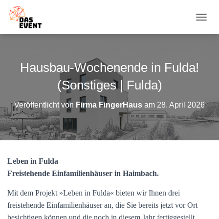
N
A
V
I
G
Hausbau-Wochenende in Fulda!
A
T
(Sonstiges | Fulda)
I
O
Veröffentlicht von
Firma FingerHaus
am
28. April 2026
N
U
M
S
C
H
Leben in Fulda
A
Freistehende Einfamilienhäuser in Haimbach.
L
T
E
Mit dem Projekt »Leben in Fulda« bieten wir Ihnen drei
N
freistehende Einfamilienhäuser an, die Sie bereits jetzt vor Ort
besichtigen können und die noch in diesem Jahr fertiggestellt