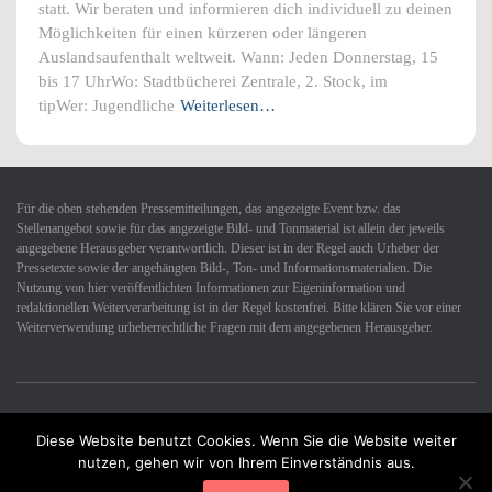
statt. Wir beraten und informieren dich individuell zu deinen
Möglichkeiten für einen kürzeren oder längeren
Auslandsaufenthalt weltweit. Wann: Jeden Donnerstag, 15
bis 17 UhrWo: Stadtbücherei Zentrale, 2. Stock, im
tipWer: Jugendliche
Weiterlesen…
Für die oben stehenden Pressemitteilungen, das angezeigte Event bzw. das
Stellenangebot sowie für das angezeigte Bild- und Tonmaterial ist allein der jeweils
angegebene Herausgeber verantwortlich. Dieser ist in der Regel auch Urheber der
Pressetexte sowie der angehängten Bild-, Ton- und Informationsmaterialien. Die
Nutzung von hier veröffentlichten Informationen zur Eigeninformation und
redaktionellen Weiterverarbeitung ist in der Regel kostenfrei. Bitte klären Sie vor einer
Weiterverwendung urheberrechtliche Fragen mit dem angegebenen Herausgeber.
Diese Website benutzt Cookies. Wenn Sie die Website weiter
Datenschutzerklärung
Impressum
Kontakt
nutzen, gehen wir von Ihrem Einverständnis aus.