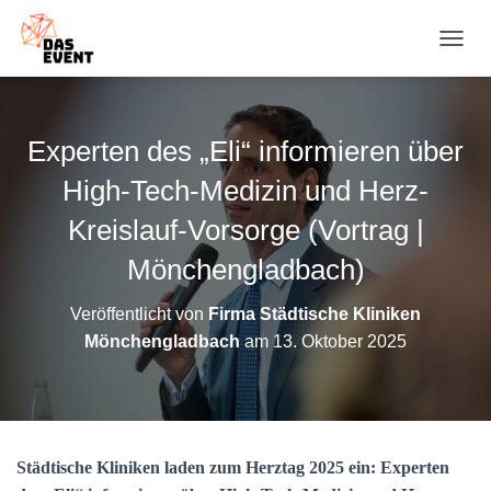
N
A
V
I
G
Experten des „Eli“ informieren über
A
T
High-Tech-Medizin und Herz-
I
O
Kreislauf-Vorsorge (Vortrag |
N
Mönchengladbach)
U
M
S
Veröffentlicht von
Firma Städtische Kliniken
C
Mönchengladbach
am
13. Oktober 2025
H
A
L
T
E
N
Städtische Kliniken laden zum Herztag 2025 ein: Experten