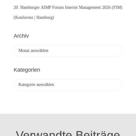
20. Hamburger AIMP Forum Interim Management 2026 (FIM)
(Konferenz | Hamburg)
Archiv
A
r
c
h
Kategorien
i
v
K
a
t
e
g
o
r
i
Verwandte Beiträge
e