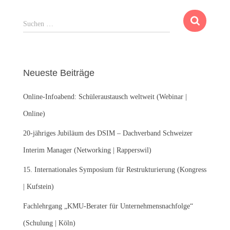
S
Suchen …
u
c
h
e
Neueste Beiträge
n
n
Online-Infoabend: Schüleraustausch weltweit (Webinar |
a
c
Online)
h
:
20-jähriges Jubiläum des DSIM – Dachverband Schweizer
Interim Manager (Networking | Rapperswil)
15. Internationales Symposium für Restrukturierung (Kongress
| Kufstein)
Fachlehrgang „KMU-Berater für Unternehmensnachfolge“
(Schulung | Köln)