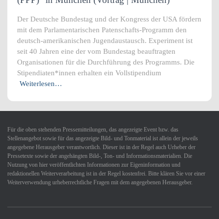
Der Deutsche Bundestag und der Kongress der USA fördern
mit dem Parlamentarischen Patenschafts-Programm den
deutsch-amerikanischen Jugendaustausch. Experiment ist
seit 40 Jahren eine der vom Bundestag beauftragten
Organisationen für die Durchführung des Programms. Die
Stipendiaten*innen erhalten ein Vollstipendium
Weiterlesen…
Für die oben stehenden Pressemitteilungen, das angezeigte Event bzw. das
Stellenangebot sowie für das angezeigte Bild- und Tonmaterial ist allein der jeweils
angegebene Herausgeber verantwortlich. Dieser ist in der Regel auch Urheber der
Pressetexte sowie der angehängten Bild-, Ton- und Informationsmaterialien. Die
Nutzung von hier veröffentlichten Informationen zur Eigeninformation und
redaktionellen Weiterverarbeitung ist in der Regel kostenfrei. Bitte klären Sie vor einer
Weiterverwendung urheberrechtliche Fragen mit dem angegebenen Herausgeber.