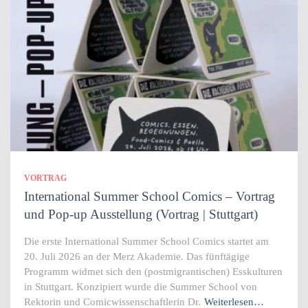
VORTRAG
International Summer School Comics – Vortrag
und Pop-up Ausstellung (Vortrag | Stuttgart)
Die erste International Summer School Comics startet am
20. Juli 2026 an der Merz Akademie. Das fünftägige
Programm widmet sich den (postmigrantischen) Esskulturen
in Stuttgart. Konzipiert wurde die Summer School von
Rektorin und Comicwissenschaftlerin Dr.
Weiterlesen…