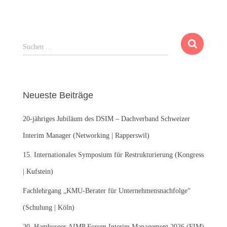
S
Suchen …
u
c
h
e
Neueste Beiträge
n
n
20-jähriges Jubiläum des DSIM – Dachverband Schweizer
a
c
Interim Manager (Networking | Rapperswil)
h
:
15. Internationales Symposium für Restrukturierung (Kongress
| Kufstein)
Fachlehrgang „KMU-Berater für Unternehmensnachfolge“
(Schulung | Köln)
20. Hamburger AIMP Forum Interim Management 2026 (FIM)