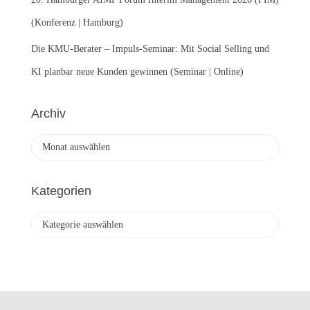
(Konferenz | Hamburg)
Die KMU-Berater – Impuls-Seminar: Mit Social Selling und
KI planbar neue Kunden gewinnen (Seminar | Online)
Archiv
A
r
c
h
Kategorien
i
v
K
a
t
e
g
o
r