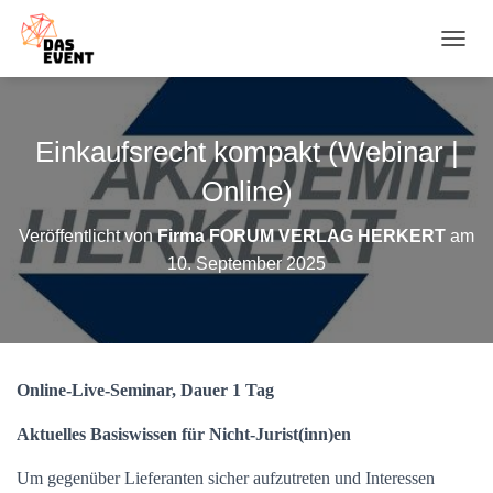
N
A
V
I
G
Einkaufsrecht kompakt (Webinar |
A
T
Online)
I
O
Veröffentlicht von
Firma FORUM VERLAG HERKERT
am
N
10. September 2025
U
M
S
C
H
A
Online-Live-Seminar, Dauer 1 Tag
L
T
E
Aktuelles Basiswissen für Nicht-Jurist(inn)en
N
Um gegenüber Lieferanten sicher aufzutreten und Interessen