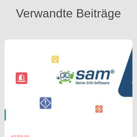
i
Verwandte Beiträge
e
n
WEBINAR