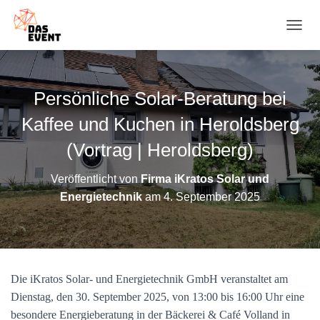
N
A
V
I
G
Persönliche Solar-Beratung bei
A
T
Kaffee und Kuchen in Heroldsberg
I
O
(Vortrag | Heroldsberg)
N
U
Veröffentlicht von
Firma iKratos Solar und
M
Energietechnik
am
4. September 2025
S
C
H
A
L
T
Die iKratos Solar- und Energietechnik GmbH veranstaltet am
E
N
Dienstag, den 30. September 2025, von 13:00 bis 16:00 Uhr eine
besondere Energieberatung in der Bäckerei & Café Volland in