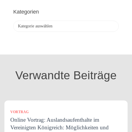
c
h
Kategorien
i
v
K
a
t
e
g
o
r
i
Verwandte Beiträge
e
n
VORTRAG
Online Vortrag: Auslandsaufenthalte im
Vereinigten Königreich: Möglichkeiten und