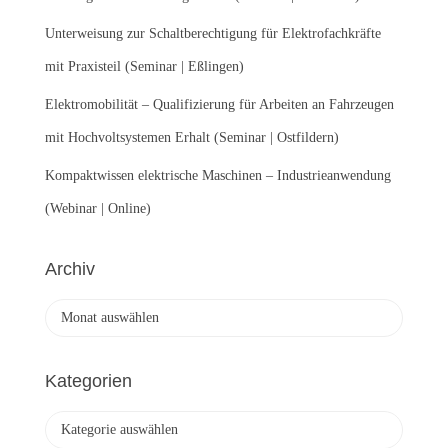
Unterweisung zur Schaltberechtigung für Elektrofachkräfte
mit Praxisteil (Seminar | Eßlingen)
Elektromobilität – Qualifizierung für Arbeiten an Fahrzeugen
mit Hochvoltsystemen Erhalt (Seminar | Ostfildern)
Kompaktwissen elektrische Maschinen – Industrieanwendung
(Webinar | Online)
Archiv
A
r
c
h
Kategorien
i
v
K
a