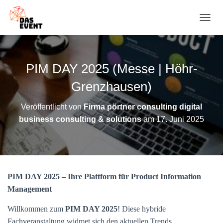
N
A
V
I
G
PIM DAY 2025 (Messe | Höhr-
A
T
Grenzhausen)
I
O
Veröffentlicht von
Firma pörtner consulting digital
N
business consulting & solutions
am
17. Juni 2025
U
M
S
C
H
A
PIM DAY 2025 – Ihre Plattform für Product Information
L
T
Management
E
N
Willkommen zum
PIM DAY 2025
! Diese hybride
Fachveranstaltung widmet sich den aktuellen Trends,