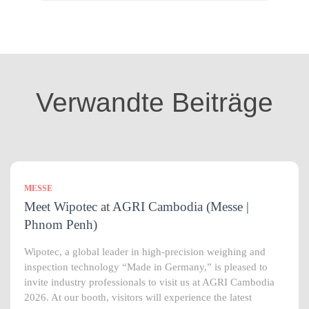
t
e
g
o
r
i
Verwandte Beiträge
e
n
MESSE
Meet Wipotec at AGRI Cambodia (Messe |
Phnom Penh)
Wipotec, a global leader in high-precision weighing and
inspection technology “Made in Germany,” is pleased to
invite industry professionals to visit us at AGRI Cambodia
2026. At our booth, visitors will experience the latest