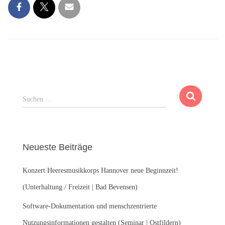
S
Suchen …
u
c
h
e
Neueste Beiträge
n
n
Konzert Heeresmusikkorps Hannover neue Beginnzeit!
a
c
(Unterhaltung / Freizeit | Bad Bevensen)
h
:
Software-Dokumentation und menschzentrierte
Nutzungsinformationen gestalten (Seminar | Ostfildern)