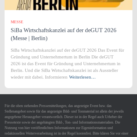
MESSE
SiBa Wirtschaftskanzlei auf der deGUT 2026
(Messe | Berlin)
SiBa Wirtschaftskanzlei auf der deGUT 2026 Das Event für
Gründung und Unternehmertum in Berlin Die deGUT
2026 ist das Event für Gründung und Unternehmertum in
Berlin. Und die SiBa Wirtschaftskanzlei ist als Aussteller
wieder mit dabei. Informieren
Weiterlesen…
Für die oben stehenden Pressemitteilungen, das angezeigte Event bzw. das
Stellenangebot sowie für das angezeigte Bild- und Tonmaterial ist allein der jeweils
angegebene Herausgeber verantwortlich. Dieser ist in der Regel auch Urheber der
Pressetexte sowie der angehängten Bild-, Ton- und Informationsmaterialien. Die
Nutzung von hier veröffentlichten Informationen zur Eigeninformation und
redaktionellen Weiterverarbeitung ist in der Regel kostenfrei. Bitte klären Sie vor einer