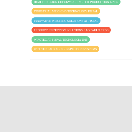
HIGH-PRECISION CHECKWEIGHING FOR PRODUCTION LINES
INDUSTRIAL WEIGHING TECHNOLOGY FISPAL
INNOVATIVE WEIGHING SOLUTIONS AT FISPAL
PRODUCT INSPECTION SOLUTIONS SAO PAULO EXPO
WIPOTEC AT FISPAL TECNOLOGIA 2025
WIPOTEC PACKAGING INSPECTION SYSTEMS