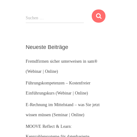
S
Suchen …
u
c
h
e
Neueste Beiträge
n
n
Fremdfirmen sicher unterweisen in sam®
a
c
(Webinar | Online)
h
:
Führungskompetenzen – Kostenfreier
Einführungskurs (Webinar | Online)
E-Rechnung im Mittelstand – was Sie jetzt
wissen müssen (Seminar | Online)
MOOVE Reflect & Learn:
Kennzahlensysteme für datenbasierte