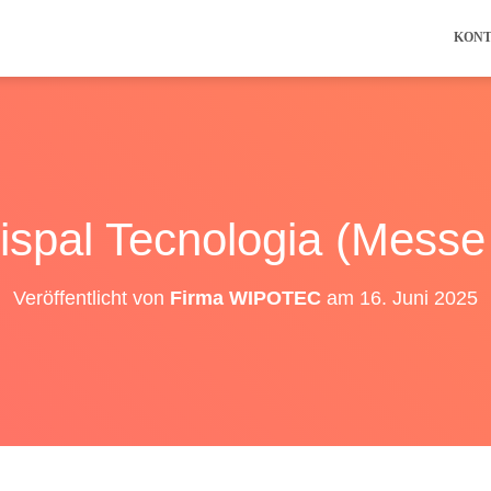
KON
ispal Tecnologia (Messe
Veröffentlicht von
Firma WIPOTEC
am
16. Juni 2025