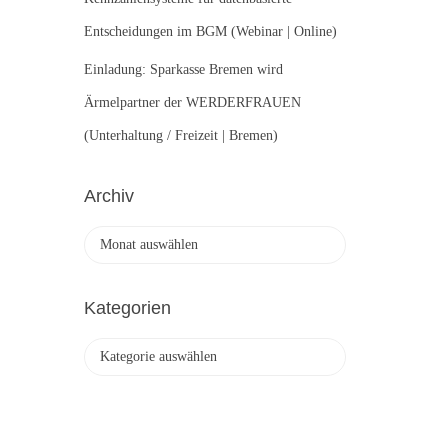
Entscheidungen im BGM (Webinar | Online)
Einladung: Sparkasse Bremen wird
Ärmelpartner der WERDERFRAUEN
(Unterhaltung / Freizeit | Bremen)
Archiv
A
r
c
h
Kategorien
i
v
K
a
t
e
g