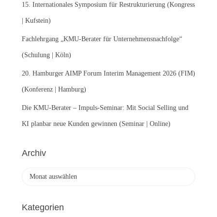
:
15. Internationales Symposium für Restrukturierung (Kongress
| Kufstein)
Fachlehrgang „KMU-Berater für Unternehmensnachfolge“
(Schulung | Köln)
20. Hamburger AIMP Forum Interim Management 2026 (FIM)
(Konferenz | Hamburg)
Die KMU-Berater – Impuls-Seminar: Mit Social Selling und
KI planbar neue Kunden gewinnen (Seminar | Online)
Archiv
A
r
c
h
Kategorien
i