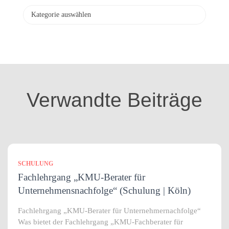
v
K
a
t
e
g
o
r
i
Verwandte Beiträge
e
n
SCHULUNG
Fachlehrgang „KMU-Berater für
Unternehmensnachfolge“ (Schulung | Köln)
Fachlehrgang „KMU-Berater für Unternehmernachfolge“
Was bietet der Fachlehrgang „KMU-Fachberater für