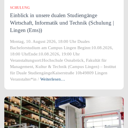
SCHULUNG
Einblick in unsere dualen Studiengänge
Wirtschaft, Informatik und Technik (Schulung |
Lingen (Ems))
Montag, 10. August 2026, 18:00 Uhr Duales
Bachelorstudium am Campus Lingen Beginn:10.08.2026,
18:00 UhrEnde:10.08.2026, 19:00 Uhr
Veranstaltungsort:Hochschule Osnabrück, Fakultät für
Management, Kultur & Technik (Campus Lingen) – Institut
für Duale StudiengängeKaiserstraße 10b49809 Lingen
Veranstalter*in /
Weiterlesen…