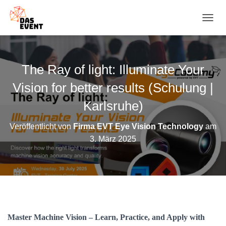
N
A
V
I
G
The Ray of light: Illuminate Your
A
T
Vision for better results (Schulung |
I
O
Karlsruhe)
N
U
Veröffentlicht von
Firma EVT Eye Vision Technology
am
M
3. März 2025
S
C
H
A
L
T
E
N
Master Machine Vision – Learn, Practice, and Apply with