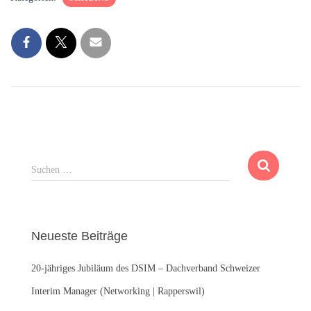
S
Suchen …
u
c
h
e
Neueste Beiträge
n
n
20-jähriges Jubiläum des DSIM – Dachverband Schweizer
a
c
Interim Manager (Networking | Rapperswil)
h