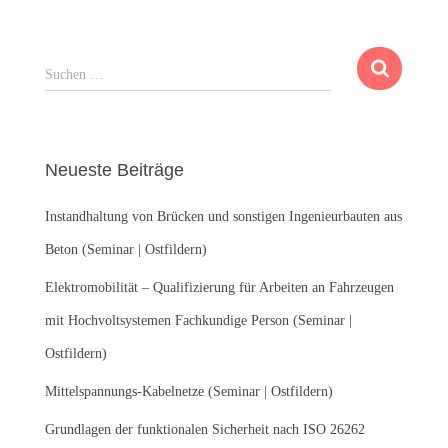
S
Suchen …
u
c
h
e
Neueste Beiträge
n
n
Instandhaltung von Brücken und sonstigen Ingenieurbauten aus
a
c
Beton (Seminar | Ostfildern)
h
:
Elektromobilität – Qualifizierung für Arbeiten an Fahrzeugen
mit Hochvoltsystemen Fachkundige Person (Seminar |
Ostfildern)
Mittelspannungs-Kabelnetze (Seminar | Ostfildern)
Grundlagen der funktionalen Sicherheit nach ISO 26262