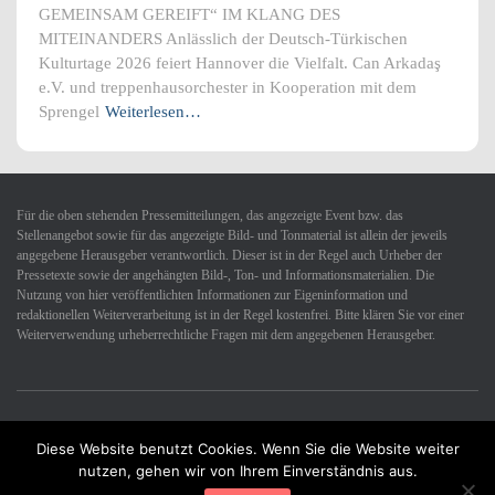
GEMEINSAM GEREIFT“ IM KLANG DES
MITEINANDERS Anlässlich der Deutsch-Türkischen
Kulturtage 2026 feiert Hannover die Vielfalt. Can Arkadaş
e.V. und treppenhausorchester in Kooperation mit dem
Sprengel
Weiterlesen…
Für die oben stehenden Pressemitteilungen, das angezeigte Event bzw. das
Stellenangebot sowie für das angezeigte Bild- und Tonmaterial ist allein der jeweils
angegebene Herausgeber verantwortlich. Dieser ist in der Regel auch Urheber der
Pressetexte sowie der angehängten Bild-, Ton- und Informationsmaterialien. Die
Nutzung von hier veröffentlichten Informationen zur Eigeninformation und
redaktionellen Weiterverarbeitung ist in der Regel kostenfrei. Bitte klären Sie vor einer
Weiterverwendung urheberrechtliche Fragen mit dem angegebenen Herausgeber.
Diese Website benutzt Cookies. Wenn Sie die Website weiter
Datenschutzerklärung
Impressum
Kontakt
nutzen, gehen wir von Ihrem Einverständnis aus.