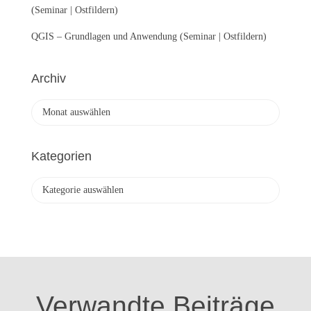
(Seminar | Ostfildern)
QGIS – Grundlagen und Anwendung (Seminar | Ostfildern)
Archiv
A
r
c
h
Kategorien
i
v
K
a
t
e
g
o
r
i
Verwandte Beiträge
e