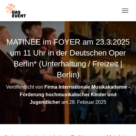
N
A
V
I
G
MATINÉE im FOYER am 23.3.2025
A
T
um 11 Uhr in der Deutschen Oper
I
O
Berlin* (Unterhaltung / Freizeit |
N
Berlin)
U
M
S
Veröffentlicht von
Firma Internationale Musikakademie -
C
Förderung hochmusikalischer Kinder und
H
A
Jugendlicher
am
28. Februar 2025
L
T
E
N