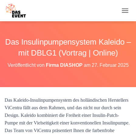
N
A
V
I
G
Das Insulinpumpensystem Kaleido –
A
T
mit DBLG1 (Vortrag | Online)
I
O
Veröffentlicht von
Firma DIASHOP
am
27. Februar 2025
N
U
M
S
C
H
Das Kaleido-Insulinpumpensystem des holländischen Herstellers
A
ViCentra fällt aus dem Rahmen, und das nicht nur durch sein
L
T
Design. Kaleido kombiniert die Freiheit einer Insulin-Patch-
E
Pumpe mit der Vielseitigkeit einer konventionellen Insulinpumpe.
N
Das Team von ViCentra präsentiert Ihnen die farbenfrohe