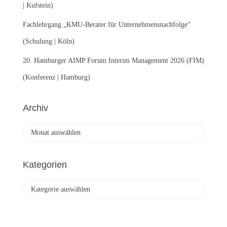
| Kufstein)
Fachlehrgang „KMU-Berater für Unternehmensnachfolge“
(Schulung | Köln)
20. Hamburger AIMP Forum Interim Management 2026 (FIM)
(Konferenz | Hamburg)
Archiv
A
r
c
h
Kategorien
i
v
K
a
t
e