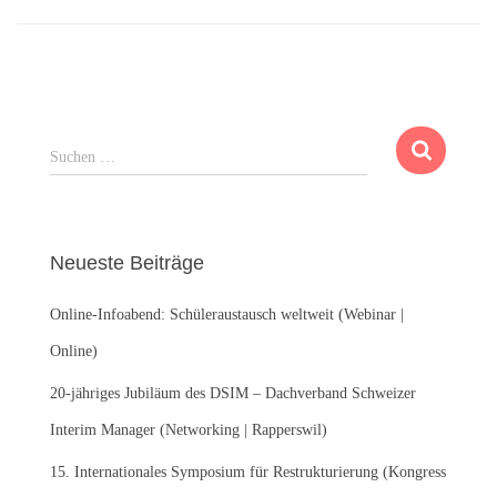
S
Suchen …
u
c
h
e
Neueste Beiträge
n
n
Online-Infoabend: Schüleraustausch weltweit (Webinar |
a
c
Online)
h
:
20-jähriges Jubiläum des DSIM – Dachverband Schweizer
Interim Manager (Networking | Rapperswil)
15. Internationales Symposium für Restrukturierung (Kongress