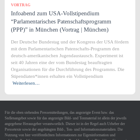
VORTRAG
Infoabend zum USA-Vollstipendium
“Parlamentarisches Patenschaftsprogramm
(PPP)” in München (Vortrag | München)
Der Deutsche Bundestag und der Kongress der USA fördern
mit dem Parlamentarischen Patenschafts-Programm den
deutsch-amerikanischen Jugendaustausch. Experiment ist
seit 40 Jahren eine der vom Bundestag beauftragten
Organisationen für die Durchführung des Programms. Die
Stipendiaten*innen erhalten ein Vollstipendium
Weiterlesen…
Für die oben stehenden Pressemitteilungen, das angezeigte Event bzw. das
Stellenangebot sowie für das angezeigte Bild- und Tonmaterial ist allein der jeweils
angegebene Herausgeber verantwortlich. Dieser ist in der Regel auch Urheber der
Pressetexte sowie der angehängten Bild-, Ton- und Informationsmaterialien. Die
Nutzung von hier veröffentlichten Informationen zur Eigeninformation und