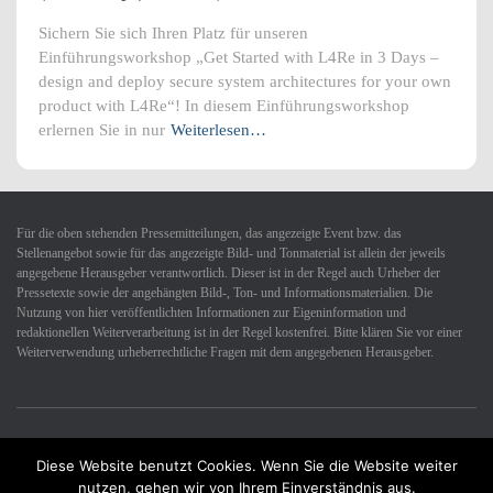
Sichern Sie sich Ihren Platz für unseren
Einführungsworkshop „Get Started with L4Re in 3 Days –
design and deploy secure system architectures for your own
product with L4Re“! In diesem Einführungsworkshop
erlernen Sie in nur
Weiterlesen…
Für die oben stehenden Pressemitteilungen, das angezeigte Event bzw. das
Stellenangebot sowie für das angezeigte Bild- und Tonmaterial ist allein der jeweils
angegebene Herausgeber verantwortlich. Dieser ist in der Regel auch Urheber der
Pressetexte sowie der angehängten Bild-, Ton- und Informationsmaterialien. Die
Nutzung von hier veröffentlichten Informationen zur Eigeninformation und
redaktionellen Weiterverarbeitung ist in der Regel kostenfrei. Bitte klären Sie vor einer
Weiterverwendung urheberrechtliche Fragen mit dem angegebenen Herausgeber.
Diese Website benutzt Cookies. Wenn Sie die Website weiter
Datenschutzerklärung
Impressum
Kontakt
nutzen, gehen wir von Ihrem Einverständnis aus.