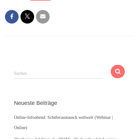
S
Suchen …
u
c
h
e
Neueste Beiträge
n
n
Online-Infoabend: Schüleraustausch weltweit (Webinar |
a
c
Online)
h
: