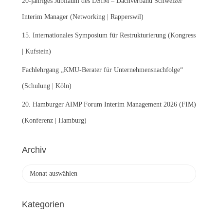
20-jähriges Jubiläum des DSIM – Dachverband Schweizer
Interim Manager (Networking | Rapperswil)
15. Internationales Symposium für Restrukturierung (Kongress
| Kufstein)
Fachlehrgang „KMU-Berater für Unternehmensnachfolge“
(Schulung | Köln)
20. Hamburger AIMP Forum Interim Management 2026 (FIM)
(Konferenz | Hamburg)
Archiv
A
r
c
h
Kategorien
i