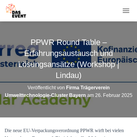
N
A
V
I
G
PPWR Round Table –
A
T
Erfahrungsaustausch und
I
O
Lösungsansätze (Workshop |
N
Lindau)
U
M
S
Veröffentlicht von
Firma Trägerverein
C
Umwelttechnologie-Cluster Bayern
am
26. Februar 2025
H
A
L
T
E
N
Die neue EU-Verpackungsverordnung PPWR wirft bei vielen