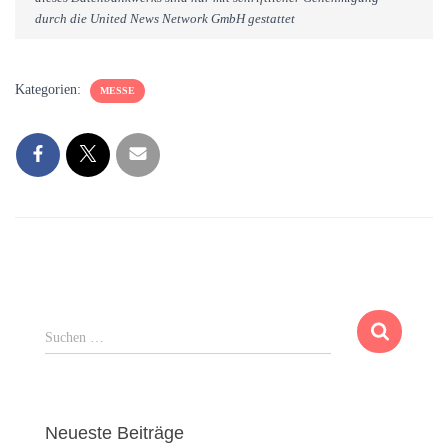
durch die United News Network GmbH gestattet
Kategorien:
MESSE
S
Suchen …
u
c
h
e
Neueste Beiträge
n