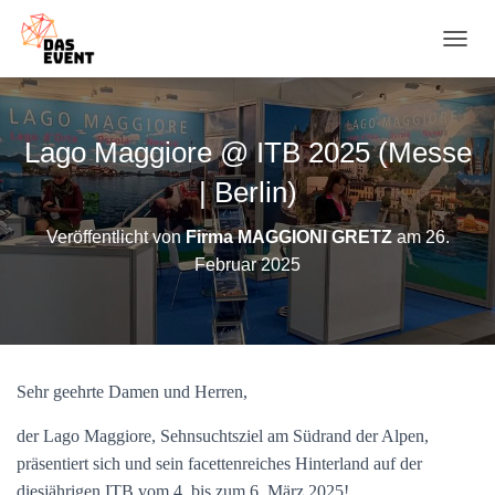
N
A
V
I
G
Lago Maggiore @ ITB 2025 (Messe
A
T
| Berlin)
I
O
Veröffentlicht von
Firma MAGGIONI GRETZ
am
26.
N
Februar 2025
U
M
S
C
H
A
Sehr geehrte Damen und Herren,
L
T
E
der Lago Maggiore, Sehnsuchtsziel am Südrand der Alpen,
N
präsentiert sich und sein facettenreiches Hinterland auf der
diesjährigen ITB vom 4. bis zum 6. März 2025!