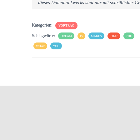
dieses Datenbankwerks sind nur mit schriftlicher
Kategorien:
VORTRAG
Schlagwörter:
DREAM
IS
MAKES
THAT
THE
WHAT
YOU