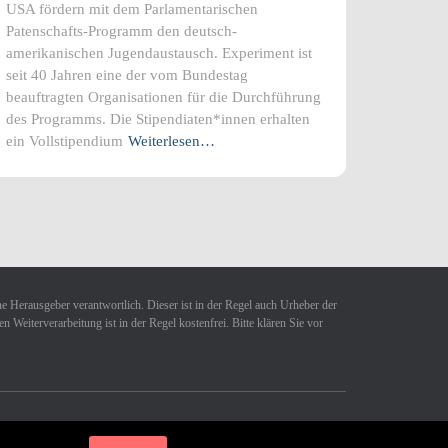
USA fördern mit dem Parlamentarischen
Patenschafts-Programm den deutsch-
amerikanischen Jugendaustausch. Experiment ist
seit 40 Jahren eine der vom Bundestag
beauftragten Organisationen für die Durchführung
des Programms. Die Stipendiaten*innen erhalten
ein Vollstipendium
Weiterlesen…
ne Herausgeber verantwortlich. Dieser ist in der Regel auch Urheber der
Weiterverarbeitung ist in der Regel kostenfrei. Bitte klären Sie vor
Hestia | Entwickelt von
ThemeIsle