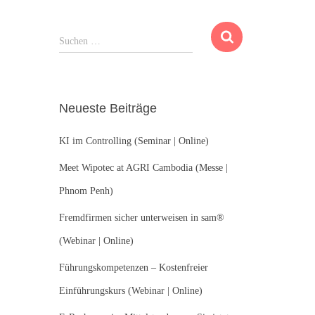
S
Suchen …
u
c
h
e
Neueste Beiträge
n
n
KI im Controlling (Seminar | Online)
a
c
Meet Wipotec at AGRI Cambodia (Messe |
h
:
Phnom Penh)
Fremdfirmen sicher unterweisen in sam®
(Webinar | Online)
Führungskompetenzen – Kostenfreier
Einführungskurs (Webinar | Online)