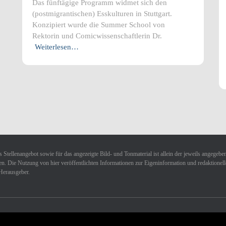
Das fünftägige Programm widmet sich den
(postmigrantischen) Esskulturen in Stuttgart.
Konzipiert wurde die Summer School von
Rektorin und Comicwissenschaftlerin Dr.
Weiterlesen…
 Stellenangebot sowie für das angezeigte Bild- und Tonmaterial ist allein der jeweils angegebe
n. Die Nutzung von hier veröffentlichten Informationen zur Eigeninformation und redaktionellen 
Herausgeber.