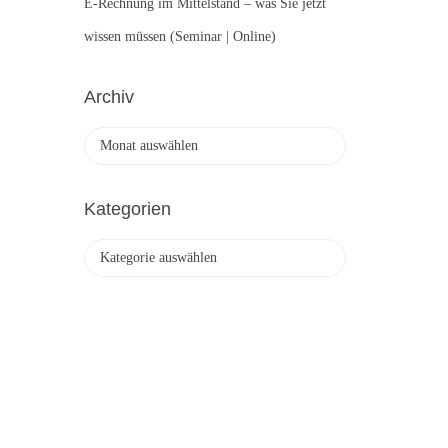
E-Rechnung im Mittelstand – was Sie jetzt
wissen müssen (Seminar | Online)
Archiv
A
r
c
h
Kategorien
i
v
K
a
t
e
g
o
r
i
e
n