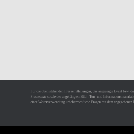
Für die oben stehenden Pressemitteilungen, das angezeigte Event bzw. das
Pressetexte sowie der angehängten Bild-, Ton- und Informationsmaterialie
einer Weiterverwendung urheberrechtliche Fragen mit dem angegebenen 
Datenschutzerklärung
Impressum
Kontakt