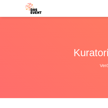
Kurator
Verö