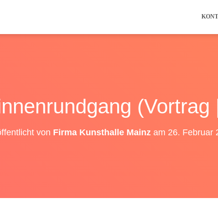
KON
innenrundgang (Vortrag 
ffentlicht von
Firma Kunsthalle Mainz
am
26. Februar 